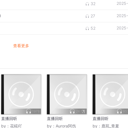
2025-
32
）
2025-
27
2025-
52
查看更多
1978
26.1万
85
直播回听
直播回听
直播回听
by：
花椛吖
by：
Aurora阿伤
by：
鹿苑_青夏