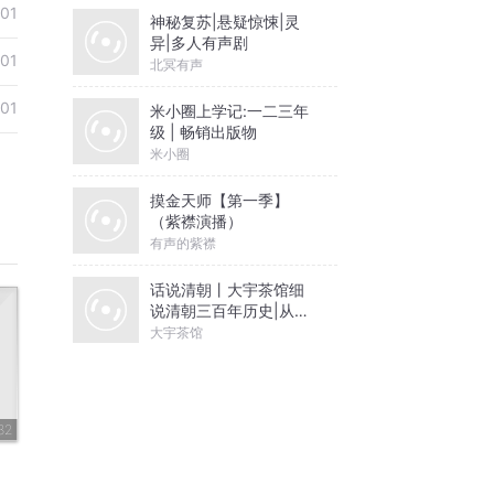
01
神秘复苏|悬疑惊悚|灵
异|多人有声剧
01
北冥有声
01
米小圈上学记:一二三年
级 | 畅销出版物
米小圈
摸金天师【第一季】
（紫襟演播）
有声的紫襟
话说清朝丨大宇茶馆细
说清朝三百年历史|从努
尔哈赤到末代皇帝溥仪|
大宇茶馆
康熙雍正乾隆
32