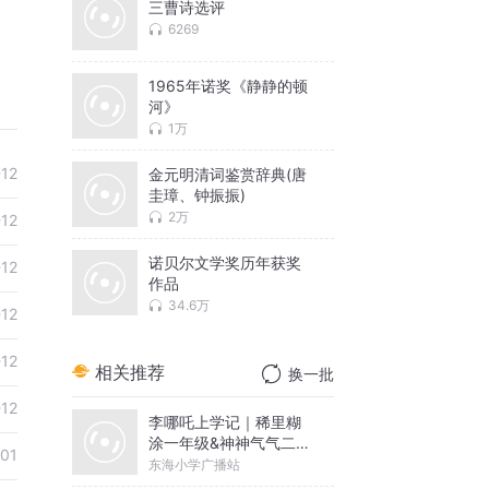
三曹诗选评
6269
1965年诺奖《静静的顿
河》
1万
-12
金元明清词鉴赏辞典(唐
圭璋、钟振振)
2万
-12
诺贝尔文学奖历年获奖
-12
作品
34.6万
-12
-12
相关推荐
换一批
-12
李哪吒上学记｜稀里糊
涂一年级&神神气气二年
01
级
东海小学广播站