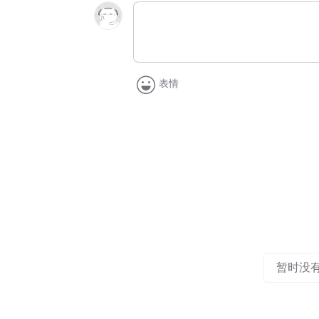
表情
暂时没