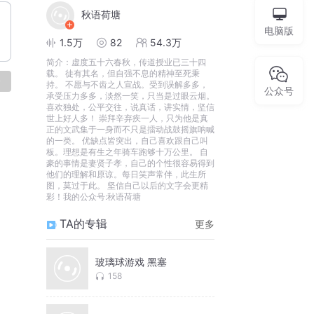
秋语荷塘
电脑版
1.5万
82
54.3万
简介：
虚度五十六春秋，传道授业已三十四
载。 徒有其名，但自强不息的精神至死秉
论
持。 不愿与不齿之人宣战。受到误解多多，
公众号
承受压力多多，淡然一笑，只当是过眼云烟。
喜欢独处，公平交往，说真话，讲实情，坚信
世上好人多！ 崇拜辛弃疾一人，只为他是真
正的文武集于一身而不只是擂动战鼓摇旗呐喊
的一类。 优缺点皆突出，自己喜欢跟自己叫
板。理想是有生之年骑车跑够十万公里。 自
豪的事情是妻贤子孝，自己的个性很容易得到
他们的理解和原谅。每日笑声常伴，此生所
图，莫过于此。 坚信自己以后的文字会更精
彩！我的公众号:秋语荷塘
TA的专辑
更多
玻璃球游戏 黑塞
158