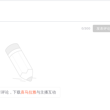
发表评
0
/
300
有评论，下载
喜马拉雅
与主播互动