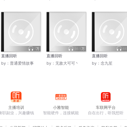
1万
98.5万
66
直播回听
直播回听
直播回听
by：
普通爱情故事
by：
无敌大可可丶
by：
念九笙
主播培训
小雅智能
车联网平台
兼职副业，兴趣赚钱
智能硬件，连接赋能
自在出行，听我想听