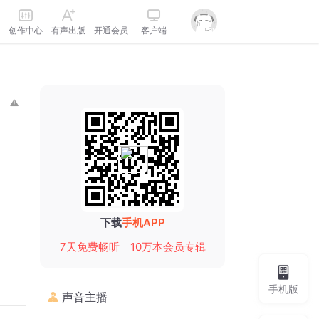
创作中心
有声出版
开通会员
客户端
下载
手机APP
7天免费畅听
10万本会员专辑
手机版
声音主播