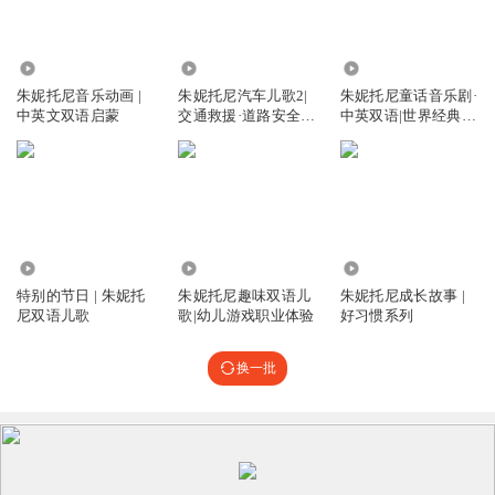
31.46万
4.89万
64.67万
朱妮托尼音乐动画 |
朱妮托尼汽车儿歌2|
朱妮托尼童话音乐剧·
中英文双语启蒙
交通救援·道路安全|
中英双语|世界经典童
儿童音乐剧
话
6.20万
22.97万
14.22万
特别的节日 | 朱妮托
朱妮托尼趣味双语儿
朱妮托尼成长故事 |
尼双语儿歌
歌|幼儿游戏职业体验
好习惯系列
换一批