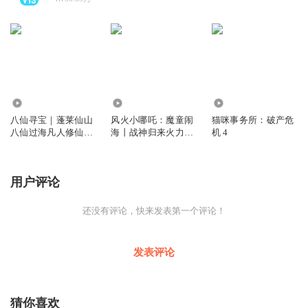
8422
484.50万
563
八仙寻宝｜蓬莱仙山
风火小哪吒：魔童闹
猫咪事务所：破产危
八仙过海凡人修仙｜
海丨战神归来火力全
机 4
儿童经典神话剧
开丨儿童广播剧
用户评论
还没有评论，快来发表第一个评论！
发表评论
猜你喜欢