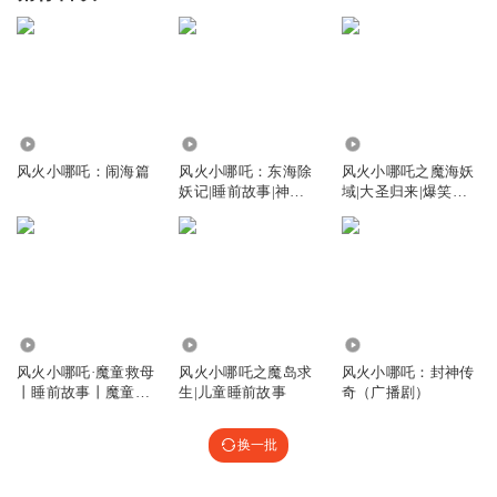
120.38万
64.99万
85.92万
风火小哪吒：闹海篇
风火小哪吒：东海除
风火小哪吒之魔海妖
妖记|睡前故事|神话
域|大圣归来|爆笑哪
故事
吒
54.22万
2.61万
90.30万
风火小哪吒·魔童救母
风火小哪吒之魔岛求
风火小哪吒：封神传
丨睡前故事丨魔童闹
生|儿童睡前故事
奇（广播剧）
海
换一批