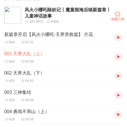
风火小哪吒除妖记丨魔童闹海后续新篇章丨
儿童神话故事
免费订阅
341.90万
9368
新篇章开启【风火小哪吒·天界营救篇】 片花
680
01:31
001 天界大乱（上）
644
05:09
002 天界大乱（下）
451
04:43
003 三神集结
420
04:48
004 勇闯不周山（上）
428
04:56