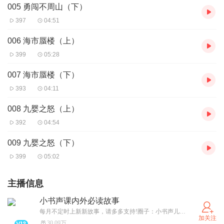
005 勇闯不周山（下）
397
04:51
006 海市蜃楼（上）
399
05:28
007 海市蜃楼（下）
393
04:11
008 九婴之怒（上）
392
04:54
009 九婴之怒（下）
399
05:02
主播信息
小书声课内外必读故事
每月不定时上新新故事，请多多支持!圈子：小书声儿童乐园，发现更多有趣活动～
加关注
30.09万