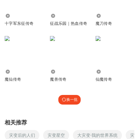
3391
24.74万
2804
十字军东征传奇
征战乐园｜热血传奇
魔刀传奇
9.34万
3781
5652
魔仙传奇
魔兽传奇
仙魔传奇
换一批
相关推荐
灾变后的人们
灾变星空
大灾变⋅我的世界系统
灾变