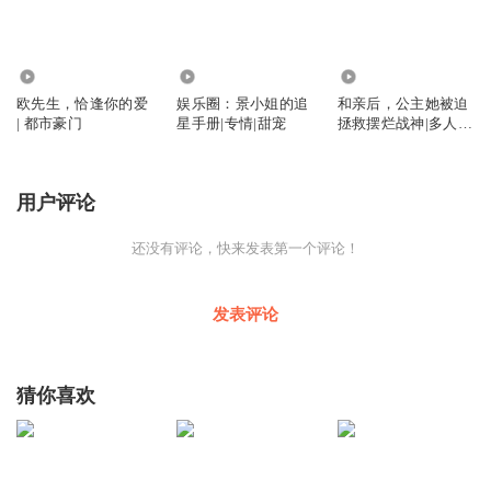
3864
4123
1.70万
欧先生，恰逢你的爱
娱乐圈：景小姐的追
和亲后，公主她被迫
| 都市豪门
星手册|专情|甜宠
拯救摆烂战神|多人精
品|穿越架空
用户评论
还没有评论，快来发表第一个评论！
发表评论
猜你喜欢