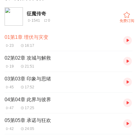
征魔传奇
1541
0
免费订阅
01第1章 埋伏与灾变
23
16:17
02第02章 攻城与解救
19
21:51
03第03章 印象与思绪
45
17:52
04第04章 此界与彼界
47
17:25
05第05章 承诺与狂欢
42
24:05