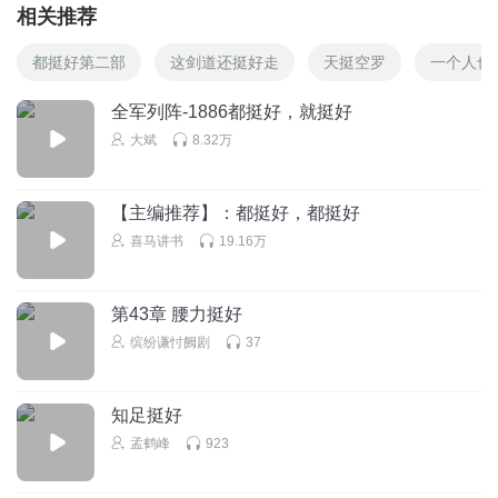
相关推荐
都挺好第二部
这剑道还挺好走
天挺空罗
一个人也
全军列阵-1886都挺好，就挺好
大斌
8.32万
【主编推荐】：都挺好，都挺好
喜马讲书
19.16万
第43章 腰力挺好
缤纷谦忖阙剧
37
知足挺好
孟鹤峰
923