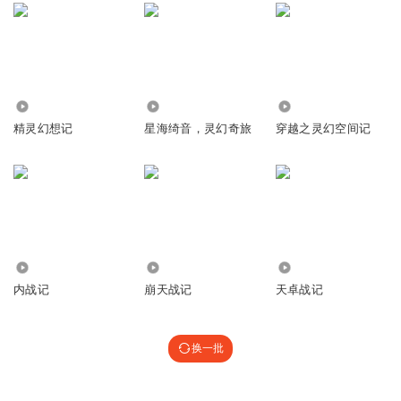
7083
3.36万
6.03万
精灵幻想记
星海绮音，灵幻奇旅
穿越之灵幻空间记
1703
4.60万
764
内战记
崩天战记
天卓战记
换一批