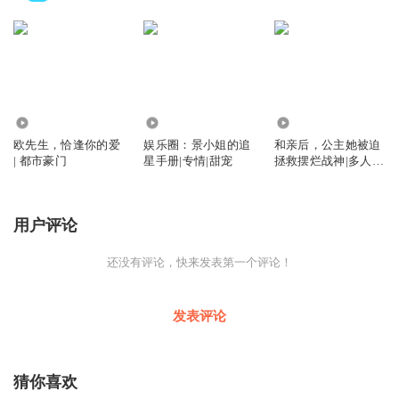
3864
4123
1.70万
欧先生，恰逢你的爱
娱乐圈：景小姐的追
和亲后，公主她被迫
| 都市豪门
星手册|专情|甜宠
拯救摆烂战神|多人精
品|穿越架空
用户评论
还没有评论，快来发表第一个评论！
发表评论
猜你喜欢