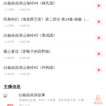
白杨叔叔讲山海经44《林氏国》
1336
02:34
经典科幻《海底两万里》第二部分 第14集-南极（上）
2166
09:34
白杨叔叔讲山海经43《离戎国》
1579
02:48
暖心童话《穿靴子的田野猫》
9049
05:40
白杨叔叔讲山海经42《环狗国》
2479
02:26
主播信息
白杨叔叔讲故事
资深电台主播，作为一个爸爸，每天给孩子讲一个晚安故事，最真实的讲述，伴随孩子快乐成长！ 温暖讲述，为爱发声！
加关注
8.25万