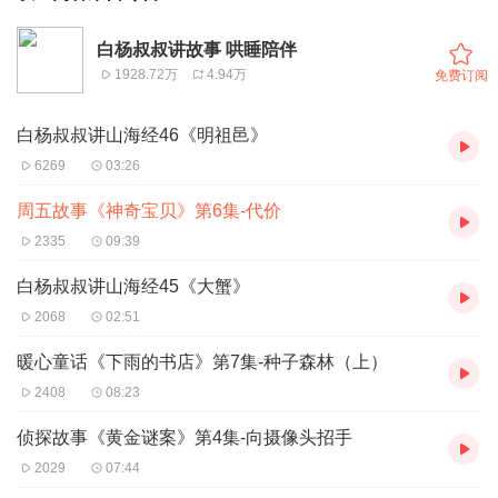
白杨叔叔讲故事 哄睡陪伴
1928.72万
4.94万
免费订阅
白杨叔叔讲山海经46《明祖邑》
6269
03:26
周五故事《神奇宝贝》第6集-代价
2335
09:39
白杨叔叔讲山海经45《大蟹》
2068
02:51
暖心童话《下雨的书店》第7集-种子森林（上）
2408
08:23
侦探故事《黄金谜案》第4集-向摄像头招手
2029
07:44