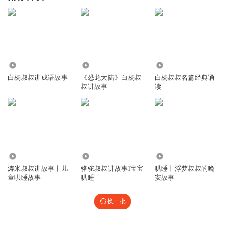
8.22万
49.18万
1337
白杨叔叔讲成语故事
《恐龙大陆》白杨叔
白杨叔叔名篇经典诵
叔讲故事
读
3235
5992
3853
涛米叔叔讲故事丨儿
骆驼叔叔讲故事l宝宝
哄睡丨浮梦叔叔的晚
童哄睡故事
哄睡
安故事
换一批