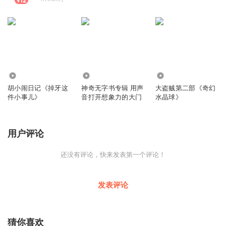
11.38万
2416
2.56万
胡小闹日记《掉牙这
神奇无字书专辑 用声
大盗贼第二部《奇幻
件小事儿》
音打开想象力的大门
水晶球》
用户评论
还没有评论，快来发表第一个评论！
发表评论
猜你喜欢