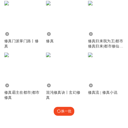
1.80万
4765
19.49万
修真门派掌门路丨修
修真
修真归来我为王|都市
真
修真归来|都市修仙|
修真
1.27万
3.38万
1.31万
修真霸主在都市|都市
混沌修真诀丨玄幻修
修真流 | 修真小说
修真
真
换一批