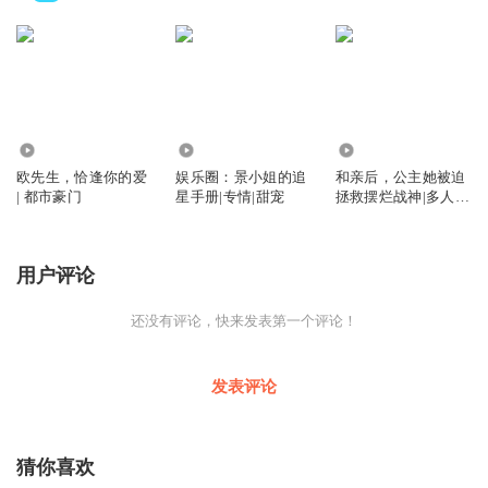
3864
4123
1.70万
欧先生，恰逢你的爱
娱乐圈：景小姐的追
和亲后，公主她被迫
| 都市豪门
星手册|专情|甜宠
拯救摆烂战神|多人精
品|穿越架空
用户评论
还没有评论，快来发表第一个评论！
发表评论
猜你喜欢