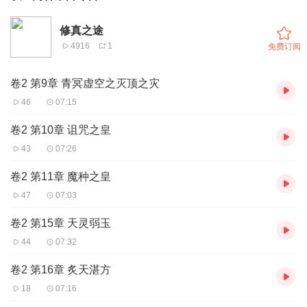
修真之途
4916
1
免费订阅
卷2 第9章 青冥虚空之灭顶之灾
46
07:15
卷2 第10章 诅咒之皇
43
07:26
卷2 第11章 魔种之皇
47
07:03
卷2 第15章 天灵弱玉
44
07:32
卷2 第16章 炙天湛方
18
07:16