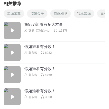
相关推荐
流氓帝尊
流氓公子
流氓成圣
我本流氓
重生
第987章 看有多大本事
辞酒_江湖说书人
1.63万
假如难看有分数！
薯条酱
8932
假如难看有分数！
薯条酱
4769
假如难看有分数！
薯条酱
3350