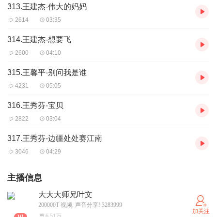
313.王建杰-伟大的妈妈
2614
03:35
314.王建杰-想要飞
2600
04:10
315.王馨平-别问我是谁
4231
05:05
316.王秀芬-宝贝
2822
03:04
317.王秀芬-边疆处处赛江南
3046
04:29
主播信息
大大大师兄叶文
200000T 视频, 声音分享! 3283999
加关注
6.51万