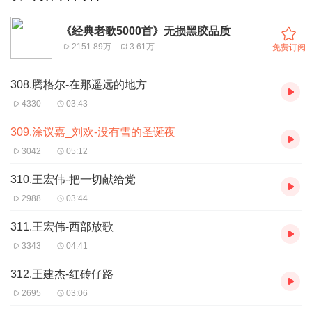
《经典老歌5000首》无损黑胶品质
2151.89万
3.61万
免费订阅
308.腾格尔-在那遥远的地方
4330
03:43
309.涂议嘉_刘欢-没有雪的圣诞夜
3042
05:12
310.王宏伟-把一切献给党
2988
03:44
311.王宏伟-西部放歌
3343
04:41
312.王建杰-红砖仔路
2695
03:06