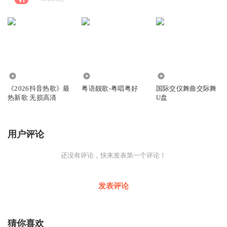
458.32万
164.45万
8.46万
《2026抖音热歌》最
粤语靓歌-粤唱粤好
国际交仪舞曲交际舞
热新歌 无损高清
U盘
用户评论
还没有评论，快来发表第一个评论！
发表评论
猜你喜欢