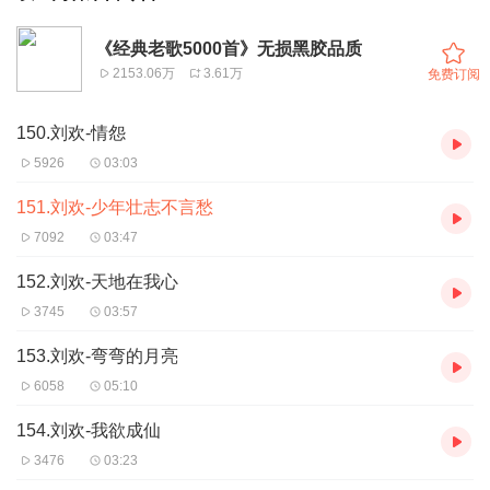
《经典老歌5000首》无损黑胶品质
2153.06万
3.61万
免费订阅
150.刘欢-情怨
5926
03:03
151.刘欢-少年壮志不言愁
7092
03:47
152.刘欢-天地在我心
3745
03:57
153.刘欢-弯弯的月亮
6058
05:10
154.刘欢-我欲成仙
3476
03:23