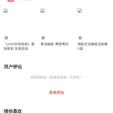
458.79万
164.61万
8.46万
《2026抖音热歌》最
粤语靓歌-粤唱粤好
国际交仪舞曲交际舞
热新歌 无损高清
U盘
用户评论
还没有评论，快来发表第一个评论！
发表评论
猜你喜欢