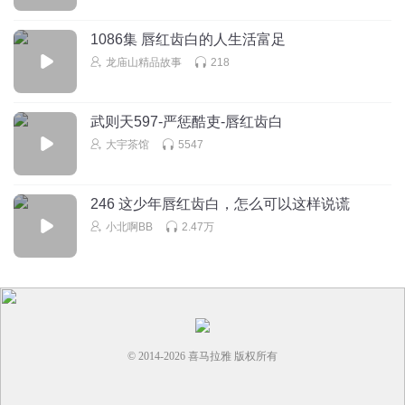
1086集 唇红齿白的人生活富足
龙庙山精品故事
218
武则天597-严惩酷吏-唇红齿白
大宇茶馆
5547
246 这少年唇红齿白，怎么可以这样说谎
小北啊BB
2.47万
© 2014-
2026
喜马拉雅 版权所有