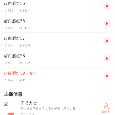
齿白唇红55
539
23:44
齿白唇红56
564
24:16
齿白唇红57
566
23:51
齿白唇红58
590
21:25
齿白唇红59（完）
692
11:53
主播信息
子书大壮
不叫鲜红的鼻血了，复姓子书，双名大壮
加关注
16.23万