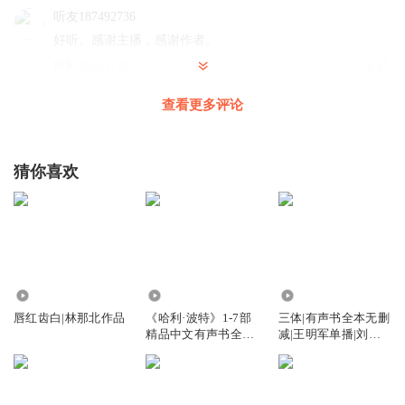
听友187492736
好听。感谢主播，感谢作者。
回复
2020-11-02
0
查看更多评论
子书大壮
回复 @
听友187492736
:
听友233068624
猜你喜欢
书写的挺好，讲的更好。
回复
2026-06-08
0
日光倾城_ug
听完
2833
5.21亿
7.35亿
回复
2019-03-16
0
唇红齿白|林那北作品
《哈利·波特》1-7部
三体|有声书全本无删
精品中文有声书全集|
减|王明军单播|刘慈
J.K.罗琳原著，光合
欣原著
积木演播