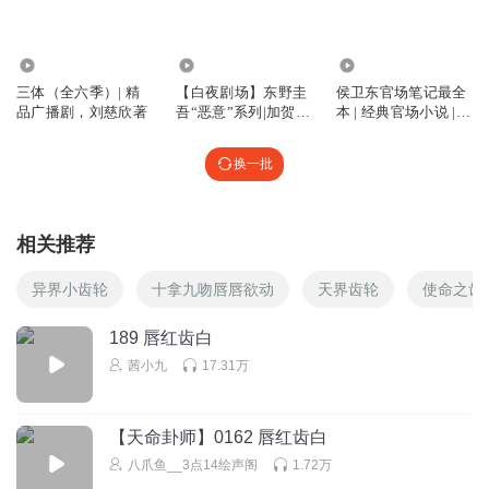
2.78亿
6629.72万
8526.79万
三体（全六季）| 精
【白夜剧场】东野圭
侯卫东官场笔记最全
品广播剧，刘慈欣著
吾“恶意”系列|加贺恭
本 | 经典官场小说 |
一郎全11部
小桥老树
换一批
相关推荐
异界小齿轮
十拿九吻唇唇欲动
天界齿轮
使命之齿
189 唇红齿白
茜小九
17.31万
【天命卦师】0162 唇红齿白
八爪鱼__3点14绘声阁
1.72万