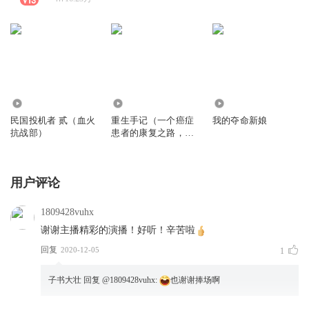
2461.94万
58.77万
139.19万
民国投机者 贰（血火
重生手记（一个癌症
我的夺命新娘
抗战部）
患者的康复之路，柴
静推荐）
用户评论
1809428vuhx
谢谢主播精彩的演播！好听！辛苦啦
回复
2020-12-05
1
子书大壮
回复 @
1809428vuhx
:
也谢谢捧场啊