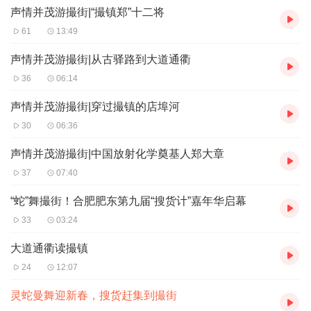
九届“搜货计”嘉年华暨新春年货大集活动在撮街举行，包公
声情并茂游撮街|“撮镇郑”十二将
故里又一次燃起“逛东城、赶大集、赏民俗、打年货”的激
61
13:49
情。现场，国家级非遗“肥东洋蛇灯”在激昂的锣鼓声中激情
声情并茂游撮街|从古驿路到大道通衢
狂舞，舞出浓浓的传统中国味。
36
06:14
声情并茂游撮街|穿过撮镇的店埠河
人头攒动，热闹非凡，现炸的糯米圆子、麻花热气腾腾，刚
30
06:36
煎好的米面粑粑外酥里香，现炒的板栗、刚烤好的红薯香味
扑鼻，吆喝声、讨价声、欢笑声，此起彼伏，活动现场处处
声情并茂游撮街|中国放射化学奠基人郑大章
洋溢着烟火气息。
37
07:40
“蛇”舞撮街！合肥肥东第九届“搜货计”嘉年华启幕
石塘镇的龙城麻花、撮镇镇的公和堂狮子头、元疃镇的瓜蒌
33
03:24
子……现场，来自肥东县20个乡镇（园区）40个商家的500
款老字号美食、网货精品、年货特色产品云集，确保游客一
大道通衢读撮镇
24
12:07
站式配齐年货。
灵蛇曼舞迎新春，搜货赶集到撮街
作为肥东的经典年货产品，“梁园三绝”、玉带糕、切糖摊位