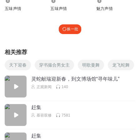
7634
9538
893
船、大头娃娃、毛驴、簪花、打铁花、《山海经》灯展、火
五味声情
五味声情
魅力声情
壶、火刀、火棍、甩花火、火扇、火流星等丰富的非遗技艺
表演、展示和踩街，轮番上演，让游客深刻感受中华优秀传
换一批
统文化的魅力。
打响肥东品牌
相关推荐
红纸彤彤，墨香阵阵。在“搜货计”现场，来自肥东各界的书
天下迎春
穿书撮合男女主
明歌曼舞
龙飞蛇舞
法家们铺展红纸，凝神聚气，挥毫泼墨，一会儿工夫，一幅
幅蕴含蛇年祝福语的春联就跃然纸上，浓浓的年味扑面而
灵蛇献瑞迎新春，到文博场馆“寻年味儿”
来，排队等候领春联的游客队伍里三层外三层。
正观新闻
140
中医把脉、中医理疗体验、中医茶饮……现场，还开设了中
赶集
医市集，这些传统的中医服务项目一经亮相，立刻吸引了众
慕容双修
7581
多游客前来围观、体验、咨询、问诊。
据悉，本届“搜货计”由中共肥东县委宣传部、肥东县商务
赶集