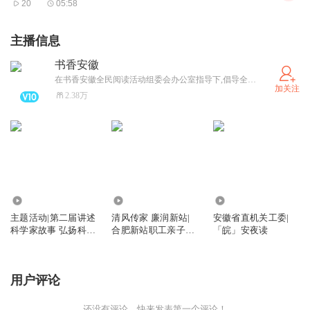
20
05:58
前排起了长队，“它们还是记忆中的味道，香甜酥脆，亲朋
好友都喜欢吃。”游客罗女士尝过“梁园三绝”后高兴地
主播信息
说。“梁园三绝”，是肥东县的“老字号”美食，包括小鳖、狮
书香安徽
子头和酥饺，2019年被列为“合肥市第二批非物质文化遗
在书香安徽全民阅读活动组委会办公室指导下,倡导全民阅读,共建“书香安徽”。被评为第六届“大众喜爱的阅读新媒体号”。
加关注
2.38万
产”。
现场，还举办了“安徽省商文旅融合发展集聚区”授牌仪式、
肥东县“十佳好网货”颁奖仪式、“肥东县品牌网货推荐官”聘
请仪式和肥东云上购物平台发布仪式，开展《来肥东逛大
集》专场直播，邀请消费者“云赶集”，持续擦亮肥东“土特
154.15万
128
4.31万
产”金字招牌。
主题活动|第二届讲述
清风传家 廉润新站|
安徽省直机关工委|
科学家故事 弘扬科学
合肥新站职工亲子家
「皖」安夜读
家精神
风共读活动
红红火火好戏连连
洋蛇出洞、摇大车、走径折、堆宝塔、走行车……“搜货
用户评论
计”现场，国家级非遗“肥东洋蛇灯”在激昂的锣鼓声中激情狂
还没有评论，快来发表第一个评论！