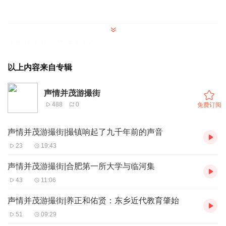
人间烟火气，最抚凡人心
寒冷的气候
以上内容来自专辑
也干扰不了肥东人想过年的心情
大街小巷
声情并茂游撮街
年味儿越来越浓郁了
488
0
免费订阅
你记忆中的年味儿是什么样的？
声情并茂游撮街|撮镇响起了九千年前的声音
想必很多人都有同一个答案
23
19:43
逛完“搜货计”嘉年华的大集
声情并茂游撮街|合肥第一所大学与临河集
才算是过年
43
11:06
声情并茂游撮街|养正和佑贤：东乡近代教育肇始
年味儿就是美味儿
51
09:29
灵蛇曼舞迎新春，搜货赶集到东城。1月10日上午，肥东第