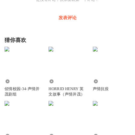
舞，舞出浓浓的传统中国味。
发表评论
“早就听说过这条‘蛇’了，有600多岁了，寓意着感恩的含
义，蛇年舞它，新的一年才会蛇来运转。”现场一睹“肥东洋
蛇灯”风采的叶女士兴奋不已。
猜你喜欢
“咱们肥东洋蛇灯每18年舞一次，每次蛇灯增加1节，目前已
有135米，需要120多人才能舞动起来，由于时间紧，今天
我们为游客展示的是‘迷你版’的洋蛇灯，让大家能近距离感
受一下国家级非遗风采。”现场一位邵姓舞灯人介绍说。
1453
1326
3316
侦情校园-34-声情并
HORRID HENRY 英
声情抗疫
惟妙惟肖的泥人、精美的糖画、造型独特的根雕等一批传承
茂剧组
文故事（声情并茂）
于肥东乡间的非遗技艺表演、展示，也争相在“搜货计”现
场“露脸”，让游客大饱眼福。
借着“搜货计”时机，撮街还为游客准备了舞龙舞狮、划旱