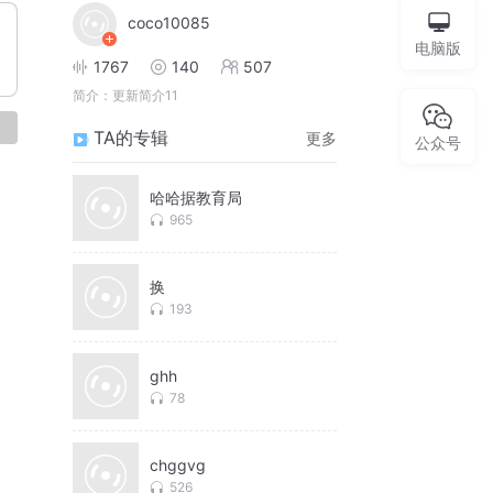
coco10085
电脑版
1767
140
507
简介：
更新简介11
论
TA的专辑
更多
公众号
哈哈据教育局
965
换
193
ghh
78
chggvg
526