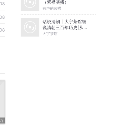
（紫襟演播）
08
有声的紫襟
08
话说清朝丨大宇茶馆细
说清朝三百年历史|从努
08
尔哈赤到末代皇帝溥仪|
大宇茶馆
康熙雍正乾隆
2万