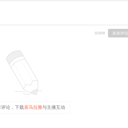
发表评
0
/
300
有评论，下载
喜马拉雅
与主播互动