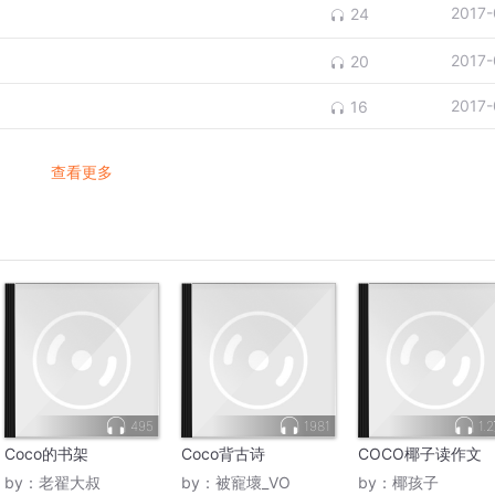
2017-
24
2017-
20
2017-
16
查看更多
495
1981
1.
Coco的书架
Coco背古诗
COCO椰子读作文
by：
老翟大叔
by：
被寵壞_VO
by：
椰孩子