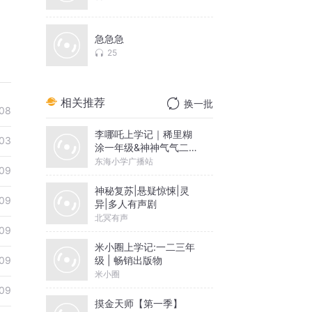
急急急
25
相关推荐
换一批
08
李哪吒上学记｜稀里糊
03
涂一年级&神神气气二年
级
东海小学广播站
09
神秘复苏|悬疑惊悚|灵
09
异|多人有声剧
北冥有声
09
米小圈上学记:一二三年
级 | 畅销出版物
09
米小圈
09
摸金天师【第一季】