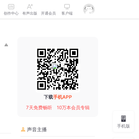
创作中心
有声出版
开通会员
客户端
下载
手机APP
7天免费畅听
10万本会员专辑
手机版
声音主播