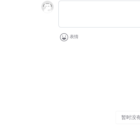
表情
暂时没