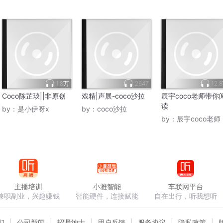
1.8万
2647
12.
Coco陈芷琰||非原创
戏精|声展-coco沙拉
辰宇coco老师带你
读
by：
是小伊呀x
by：
coco沙拉
by：
辰宇coco老师
主播培训
小雅智能
车联网平台
兼职副业，兴趣赚钱
智能硬件，连接赋能
自在出行，听我想听
们
公司新闻
招贤纳士
用户反馈
服务协议
隐私政策