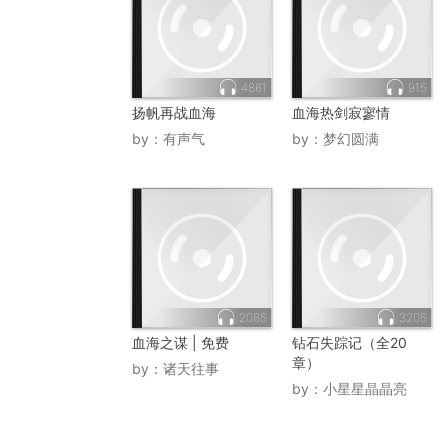
4861
915
扬帆再战血海
血海热剑寂寥情
by：
有声气
by：
梦幻圆满
2085
3205
血海之谋 | 免费
钻石失踪记（全20
章）
by：
诸天往事
by：
小星星晶晶亮