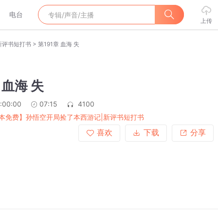
电台
上传
>
新评书短打书
第191章 血海 失
 血海 失
:00:00
07:15
4100
本免费】孙悟空开局捡了本西游记|新评书短打书
喜欢
下载
分享