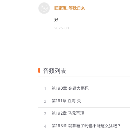
匠家班_等我归来
好
2025-03
音频列表
第190章 金翅大鹏死
1
第191章 血海 失
2
第192章 马元再现
3
第193章 就算磕了药也不能这么猛吧？
4