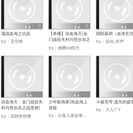
61.8万
1.2万
9.
谍战血海之抗战
【单播】浴血海天|金
阴阳墓师（血海玄
门战役失利与登步岛之
by：
灵空峰
by：
柒叔_有声
战受挫
by：
微醺de阳光
7527
9897
13
浴血海天：金门战役失
少年航海家|热血海上
斗破苍穹:遗失的篇
利与登步岛之战受挫|
冒险
by：
力儿丫Y
安静悠然噢 演播
by：
白集儿童故事工作室
by：
安静悠然噢