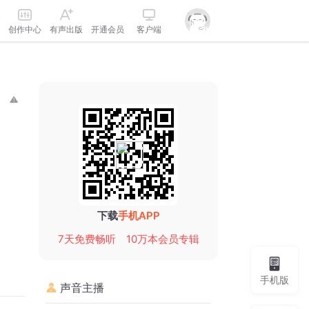
创作中心
有声出版
开通会员
客户端
下载
手机APP
7天免费畅听
10万本会员专辑
手机版
声音主播