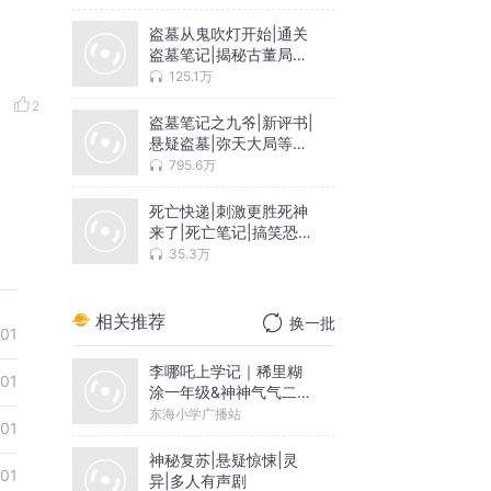
盗墓从鬼吹灯开始|通关
盗墓笔记|揭秘古董局中
局
125.1万
2
盗墓笔记之九爷|新评书|
悬疑盗墓|弥天大局等你
破
795.6万
死亡快递|刺激更胜死神
来了|死亡笔记|搞笑恐怖
灵异
35.3万
相关推荐
换一批
01
李哪吒上学记｜稀里糊
01
涂一年级&神神气气二年
级
东海小学广播站
01
神秘复苏|悬疑惊悚|灵
01
异|多人有声剧