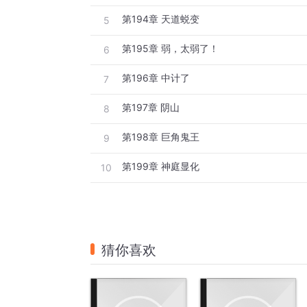
第194章 天道蜕变
5
第195章 弱，太弱了！
6
第196章 中计了
7
第197章 阴山
8
第198章 巨角鬼王
9
第199章 神庭显化
10
猜你喜欢