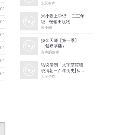
北冥有声
01
米小圈上学记:一二三年
级 | 畅销出版物
01
米小圈
01
摸金天师【第一季】
（紫襟演播）
01
有声的紫襟
01
话说清朝丨大宇茶馆细
说清朝三百年历史|从努
01
尔哈赤到末代皇帝溥仪|
大宇茶馆
康熙雍正乾隆