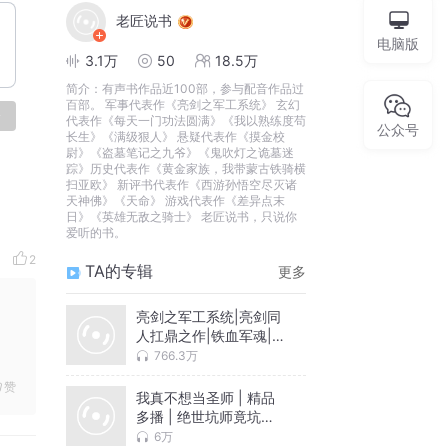
老匠说书
电脑版
3.1万
50
18.5万
简介：
有声书作品近100部，参与配音作品过
百部。 军事代表作《亮剑之军工系统》 玄幻
论
代表作《每天一门功法圆满》《我以熟练度苟
公众号
长生》《满级狠人》 悬疑代表作《摸金校
尉》《盗墓笔记之九爷》《鬼吹灯之诡墓迷
踪》历史代表作《黄金家族，我带蒙古铁骑横
扫亚欧》 新评书代表作《西游孙悟空尽灭诸
天神佛》《天命》 游戏代表作《差异点末
日》《英雄无敌之骑士》 老匠说书，只说你
爱听的书。
2
TA的专辑
更多
亮剑之军工系统|亮剑同
人扛鼎之作|铁血军魂|穿
越抗战
766.3万
赞
我真不想当圣师 | 精品
多播 | 绝世坑师竟坑出
了一群绝世天才！| 爽文
6万