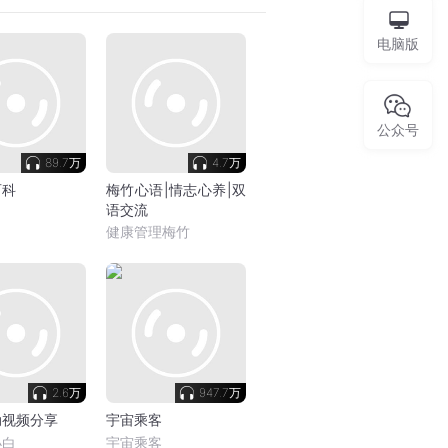
电脑版
公众号
89.7万
4.7万
百科
梅竹心语|情志心养|双
语交流
健康管理梅竹
2.6万
947.7万
动视频分享
宇宙乘客
小白
宇宙乘客