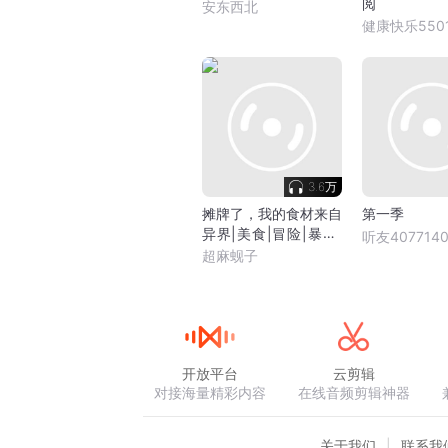
阅
安东西北
健康快乐5501
3.6万
摊牌了，我的食材来自
第一季
异界|美食|冒险|暴富|
听友4077140
爽文|搞笑|系统金手
超麻蚬子
指|真人多播|
开放平台
云剪辑
对接海量精彩内容
在线音频剪辑神器
关于我们
联系我