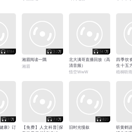
6184
3.2万
14.1万
湘眉阅读一隅
北大满哥直播回放（高
四季饮
清音频）
生十五
湘眉
后的故
悟空WwW
梧桐听
1.1万
7.6万
620
健康》订
【免费】人文科普|探
旧时光慢叙
听黄鹤