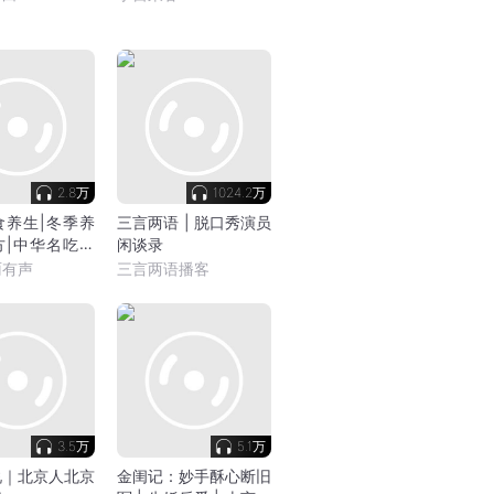
2.8万
1024.2万
食养生|冬季养
三言两语 | 脱口秀演员
方|中华名吃背
闲谈录
事
雨有声
三言两语播客
3.5万
5.1万
说｜北京人北京
金闺记：妙手酥心断旧