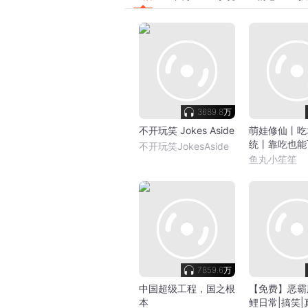
3689.8万
不开玩笑 Jokes Aside
萌娃修仙丨吃
统丨靠吃也能
不开玩笑JokesAside
笑休闲日常
鱼丸小笙笙
7859.6万
中国超级工程，国之根
【免费】恶霸
本
鲤日常|搞笑