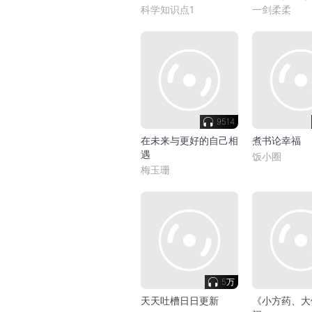
科学知识点1
一剑柔柔
9514
在未来与更好的自己相
煮书论幸福
遇
饭小圈
梅玉珊
5万
天天吐槽日日更新
《小方药、大