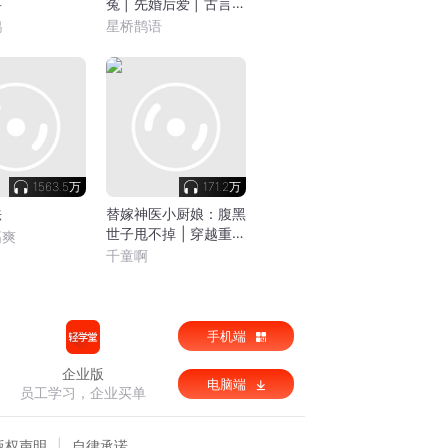
事
冤 | 先婚后爱 | 古言甜
宠 | 穿越 | 种田 | 翻案
鹤
星桥鹊语
1563.5万
171.2万
法
替嫁神医小厨娘：腹黑
世子甩不掉 | 穿越重生
高爽
| 沙雕 | 甜宠 | 先婚后
千童啊
爱
手机端
企业版
电脑端
员工学习，企业买单
版权声明
自律承诺