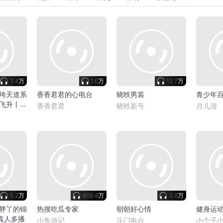
3.4万
1.6万
12.7万
垮天道系
香香君君的心电台
晓昳男装
青少年
飞升丨搞
香香君君
晓昳新号
月儿清
5.2万
809.4万
3.8万
胖丫的锦
热搜吃瓜专家
朝朝好心情
健身运
|真人多播
小鱼游记
斗门电台
小个子