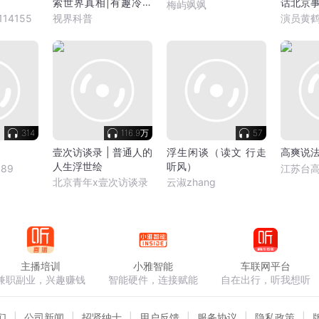
索世界真相|有趣冷知
话北京
梅屿飒飒
识
14155
视界科普
演员黄
314
116.9万
57
壹次访谈录 | 普通人的
浮生闲谈（读文 行走
高爽说
人生浮世绘
听风）
89
江苏台
北京青年x壹次访谈录
云淑zhang
主播培训
小雅智能
车联网平台
兼职副业，兴趣赚钱
智能硬件，连接赋能
自在出行，听我想听
们
公司新闻
招贤纳士
用户反馈
服务协议
隐私政策