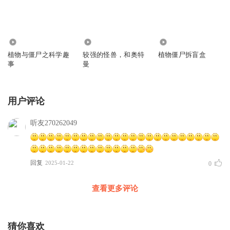
159
2201
4223
植物与僵尸之科学趣
较强的怪兽，和奥特
植物僵尸拆盲盒
事
曼
用户评论
听友270262049
回复
2025-01-22
0
查看更多评论
猜你喜欢