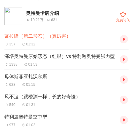
奥特曼卡牌介绍
10.21万
631
免费订阅
瓦拉隆（第二形态）（真厉害）
357
01:32
泽塔奥特曼原始形态（红眼）vs 特利迦奥特曼强力型
1338
01:53
母体斯菲亚扎沃尔斯
628
01:15
风不追（跟楼渊一样，长的好奇怪）
540
01:31
特利迦奥特曼空中型
977
01:02