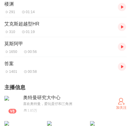
楼渊
291
01:14
艾克斯超越型HR
310
01:19
莫斯阿甲
1650
00:56
答案
1401
00:58
主播信息
奥特曼研究大中心
喜欢奥特曼，爱玩蛋仔和三角洲
加关注
1.05万