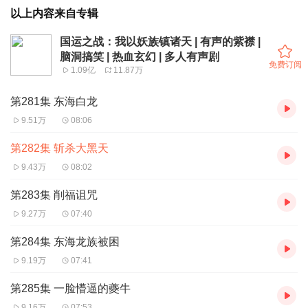
以上内容来自专辑
国运之战：我以妖族镇诸天 | 有声的紫襟 |
脑洞搞笑 | 热血玄幻 | 多人有声剧
免费订阅
1.09亿
11.87万
第281集 东海白龙
9.51万
08:06
第282集 斩杀大黑天
9.43万
08:02
第283集 削福诅咒
9.27万
07:40
第284集 东海龙族被困
9.19万
07:41
第285集 一脸懵逼的夔牛
9.16万
07:53