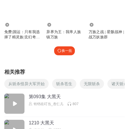
哦哈哟_呼啦啦
回复
2025-02-12
0
15.52万
2.41万
211.47万
免费|国运：只有我选
异界为王：我率人族
万族之战 | 星骸战神 |
择了精灵族|玄幻奇幻
镇万族
战万妖族群
&国运&热血
换一批
相关推荐
从斩杀怪异大军开始
斩杀苍生
无限斩杀
诸天斩杀
第093集 大黑天
铃铛在叮当_杏仁儿
807
1210 大黑天