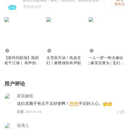
喜马人肉故事机！来呀，等你关注。微博求关注呀：有声的紫襟。
加关注
2836.68万
13.77亿
20.18亿
5.77亿
【新民间剧场】我的
太荒吞天诀丨热血玄
一人一驴一狗去修仙
老千江湖｜ 有声的紫
幻丨紫襟领衔有声剧
| 爆笑无厘头 | 玄幻修
襟｜免费版 | 魔幻千
仙 | 有声的紫襟多人
手
有声剧
用户评论
星辰婉瑶
这白龙脑子有点不太好使啊！
不识好人心。
回复
2025-01-16
3
筱漓人