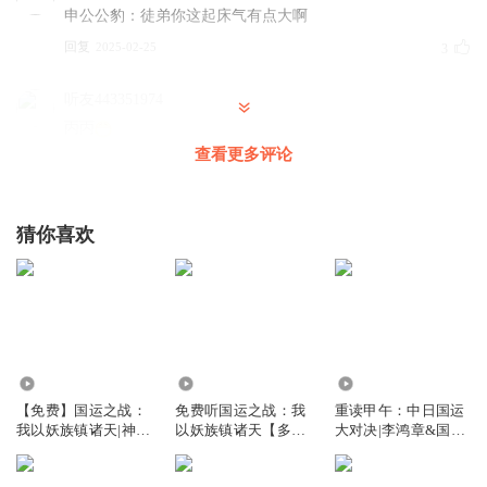
申公公豹：徒弟你这起床气有点大啊
回复
2025-02-25
3
听友443351974
丙丙
查看更多评论
回复
2025-02-22
3
厭世也厭你
回复 @
听友443351974
:
😀
猜你喜欢
星辰婉瑶
蒋文明还会竖琴？！
现在没点技能都不能穿越了啊！
回复
2025-01-16
2
9.82万
2222
3.53万
MiracleBo
【免费】国运之战：
免费听国运之战：我
重读甲午：中日国运
丙丙
我以妖族镇诸天|神
以妖族镇诸天【多人
大对决|李鸿章&国运
回复
2025-03-25
1
仙|龙|远古
有声剧】求月票
之战|历史