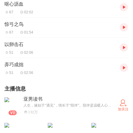
呕心沥血
67
02:02
惊弓之鸟
67
01:54
以卵击石
51
02:06
弄巧成拙
51
02:56
主播信息
亚男读书
人生，缘始于“遇见”，情长于“陪伴”。陪伴是温暖人心的力量;陪伴是最长情的告白;陪伴是我能给你最好的礼物。陪伴，不喧哗，自有声！
加关注
3.92万