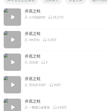
井底之蛙
小月姐姐FM
36.27万
井底之蛙
mfc百合
4.29万
井底之蛙
贝乐虎
2
井底之蛙
霓为衣兮007
9187
井底之蛙
一颗童心故事屋
9.68万