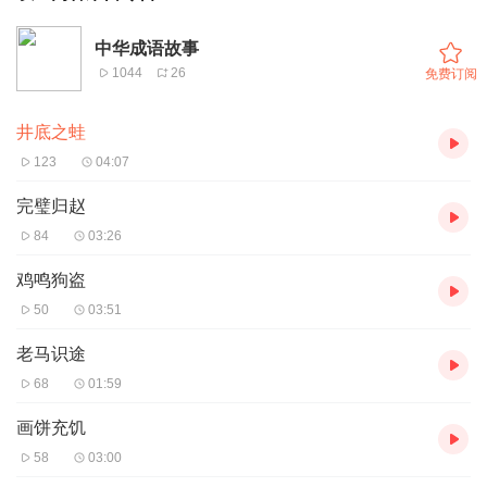
中华成语故事
1044
26
免费订阅
井底之蛙
123
04:07
完璧归赵
84
03:26
鸡鸣狗盗
50
03:51
老马识途
68
01:59
画饼充饥
58
03:00