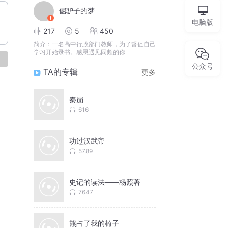
倔驴子的梦
电脑版
217
5
450
简介：
一名高中行政部门教师，为了督促自己
学习开始录书。感恩遇见同频的你
论
公众号
TA的专辑
更多
秦崩
616
功过汉武帝
5789
史记的读法——杨照著
7647
熊占了我的椅子