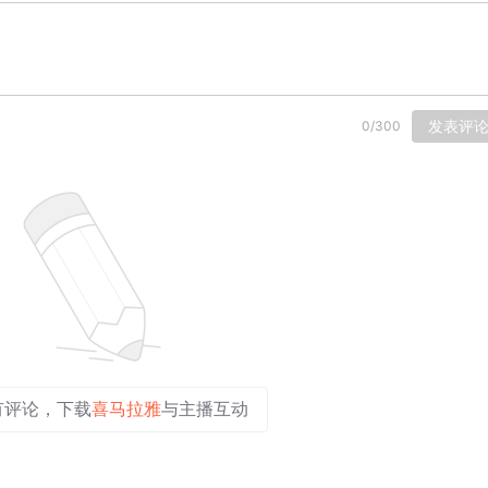
发表评
0
/
300
有评论，下载
喜马拉雅
与主播互动