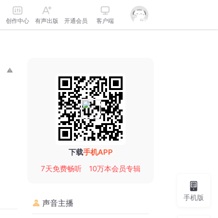
创作中心
有声出版
开通会员
客户端
下载
手机APP
7天免费畅听
10万本会员专辑
手机版
声音主播