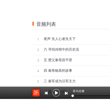
音频列表
尾声 失人心者失天下
1
六 寻找传闻中的历史流
2
五 楚父秦母昌平君
3
四 秦将杨喜的故事
4
三 秦军成为汉军主力
5
喜马拉雅
二 最后的秦军
6
第六章 倒影回声中的楚与秦 一 谁杀死了项
7