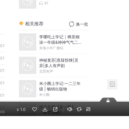
97
相关推荐
换一批
李哪吒上学记｜稀里糊
涂一年级&神神气气二年
01
级
东海小学广播站
01
神秘复苏|悬疑惊悚|灵
异|多人有声剧
01
北冥有声
01
米小圈上学记:一二三年
级 | 畅销出版物
米小圈
01
摸金天师【第一季】
01
x
1.0
（紫襟演播）
:00
有声的紫襟
01