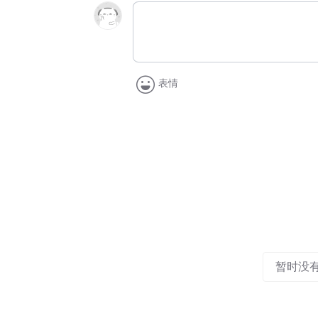
表情
暂时没