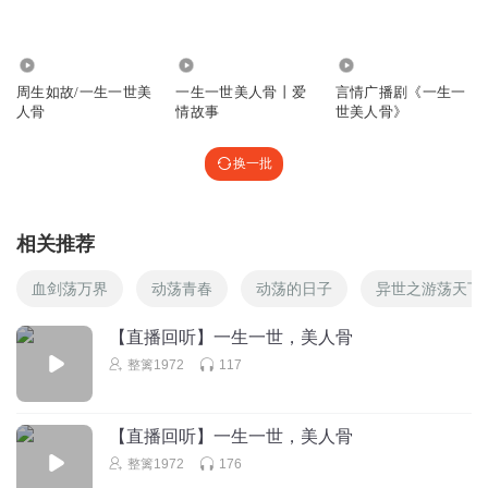
Jane_e7x
回复 @
Sissi_BL
:
是不是她说是古人附体～带有古时的记
忆，所以动物敏感啊？
27.75万
1.36万
5786
周生如故/一生一世美
一生一世美人骨丨爱
言情广播剧《一生一
喵喵_23
人骨
情故事
世美人骨》
十二门前融冷，二十三丝动紫皇。
回复
2025-03-26
换一批
4
萧宁XN
相关推荐
周生辰这都可以原谅自己的前未婚妻？？？难道还有旧
情？？？凭什么替时宜去原谅害她的人？？？
血剑荡万界
动荡青春
动荡的日子
异世之游荡天下
回复
2025-03-04
1
【直播回听】一生一世，美人骨
红酒之味
整篱1972
117
打卡姜广涛
回复
2025-01-25
1
【直播回听】一生一世，美人骨
听友380141119
整篱1972
176