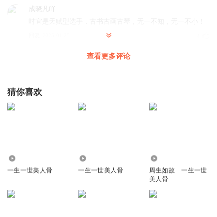
成晓凡吖
吋宜是天赋型选手，古书古画古琴，无一不知，无一不小！
回复
2025-01-25
4
查看更多评论
红酒之味
回复 @
成晓凡吖
:
她没喝孟婆汤，前世所学都带到今生了
猜你喜欢
囤宝2014
大概因为你是没喝孟婆汤的人，猫狗对你都特别敏感。
回复
2025-03-14
6
Jane_e7x
回复 @
囤宝2014
:
我也觉得是这个原因，动物最敏感了
7991
31.84万
1.20万
一生一世美人骨
一生一世美人骨
周生如故｜一生一世
Sissi_BL
美人骨
时宜是什么附体吗 为什么猫狗都要咬她？
回复
2025-02-20
5