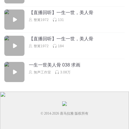
故事精彩又好听！
回复
2025-01-25
0
【直播回听】一生一世，美人骨
整篱1972
131
踏阳沐歌
从这张开始 背景音多余
【直播回听】一生一世，美人骨
回复
2025-07-18
0
整篱1972
184
一生一世美人骨 038 求画
無声工作室
3.08万
© 2014-
2026
喜马拉雅 版权所有