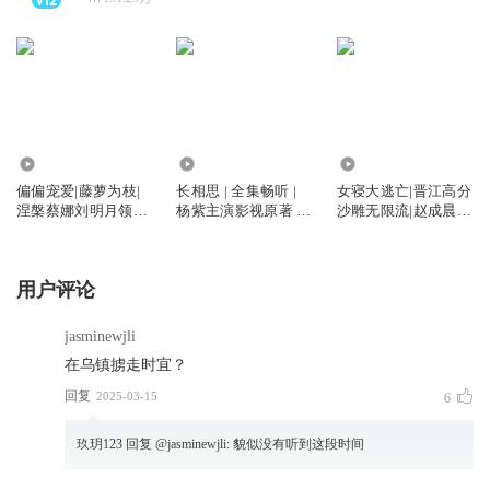
9885.58万
1.70亿
6967.85万
偏偏宠爱|藤萝为枝|
长相思 | 全集畅听 |
女寝大逃亡|晋江高分
涅槃蔡娜刘明月领衔|
杨紫主演影视原著 |
沙雕无限流|赵成晨沈
校园初恋
作者桐华
念如云鹤追
用户评论
jasminewjli
在乌镇掳走时宜？
回复
2025-03-15
6
玖玥123
回复 @
jasminewjli
:
貌似没有听到这段时间