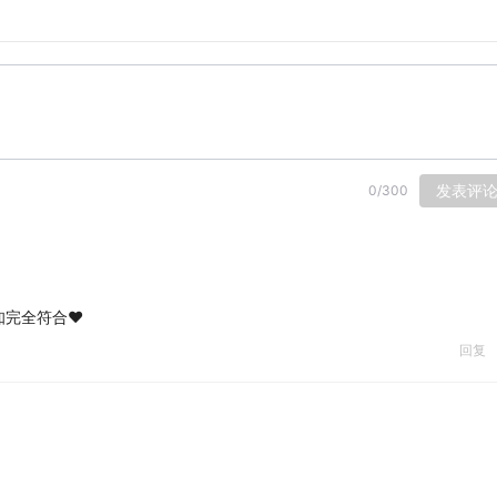
卖中！】
给女孩的财富觉醒之书。搞钱先搞脑，新年一起读起来！让你拥
发表评
0
/
300
关注公众号【搞钱女孩播客】，扫描自动回复的图片上的二维码
多了，如显示添加频繁，请耐心等待！
完全符合❤️
回复
业危机+自我危机
擅长的小事