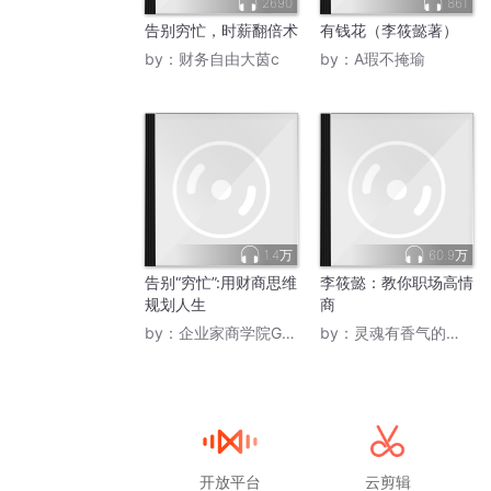
2690
861
告别穷忙，时薪翻倍术
有钱花（李筱懿著）
by：
财务自由大茵c
by：
A瑕不掩瑜
1.4万
60.9万
告别“穷忙”:用财商思维
李筱懿：教你职场高情
规划人生
商
by：
企业家商学院GSS
by：
灵魂有香气的女子FM
开放平台
云剪辑