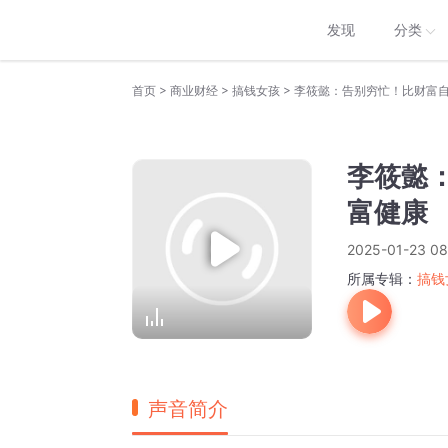
发现
分类
>
>
>
首页
商业财经
搞钱女孩
李筱懿：告别穷忙！比财富
李筱懿
富健康
2025-01-23 08
所属专辑：
搞钱
声音简介