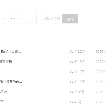
搞钱女孩夜校召集人。哲学系毕业，混过公益、咨询、互联网、
的ISFP。
5
8
跳转
”生活方式平台创始人。
AI变ATM！第一波用DeepSeek的人已经搞到钱了（含使用建议）
111.2万
2025-
财富健康
60.5万
2025-
40.2万
2025-
10 年投资人托底揭秘！2025 年抓风口、抗低谷必备的自我修养
50.5万
2025-
度总结
52.6万
2025-
一下！
49万
2025-