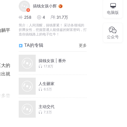
搞钱女孩小辉
电脑版
258
4
31.7万
简介：
人间清醒，搞钱要紧！ 采访各领域的
折腾女性，挖掘普通人能借鉴的财富密码，打
地躺平
造你搞钱路上的电子红牛！
公众号
TA的专辑
更多
搞钱女孩 | 番外
巨大的
17.8万
推出就
人生砸家
6.5万
许多尝
主动交代
7.3万