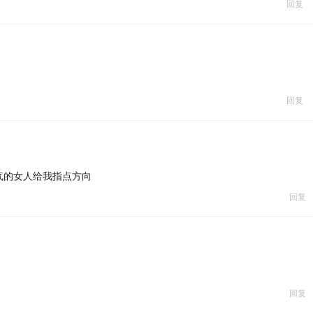
回复
有的
能力去市场做估值
擅长的事
回复
气的女人给我指点方向
回复
不要借钱给男朋友！
人的成长性
是体验
回复