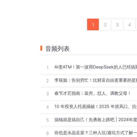
【主播介绍】
搞钱女孩小辉：《搞钱女孩》播客创始人、
业，现为沪漂创业练习生，不断认识和活出自己
1
2
3
4
【嘉宾介绍】
李筱懿：畅销书作家、 “灵魂有香气的女子
音频列表
【本期制作】
1
shownotes图文：小辉
音频剪辑：李乾
李筱懿：告别穷忙！比财富自由更重要的是
2
BGM： Black Lagoon-Still Corners
春节才艺指南：装穷、怼人、调教父母！
3
4
搞钱就是搞自己！先勇敢上路吧 | 2024年
5
你也是水晶韭菜？三种入坑/避坑方式了解
6