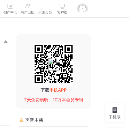
创作中心
有声出版
开通会员
客户端
下载
手机APP
7天免费畅听
10万本会员专辑
手机版
声音主播