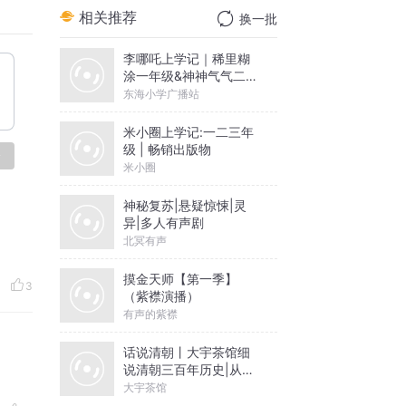
相关推荐
换一批
李哪吒上学记｜稀里糊
有赚钱
涂一年级&神神气气二年
级
东海小学广播站
米小圈上学记:一二三年
级 | 畅销出版物
论
米小圈
神秘复苏|悬疑惊悚|灵
，就可
异|多人有声剧
北冥有声
摸金天师【第一季】
3
（紫襟演播）
有声的紫襟
话说清朝丨大宇茶馆细
说清朝三百年历史|从努
尔哈赤到末代皇帝溥仪|
大宇茶馆
康熙雍正乾隆