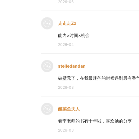
2026-06
14:23 贫穷并不仅仅只缺钱，而是一种稀缺感
17:00 焦虑是拿自己没有的，硬要去比别人
走走走Zz
20:53 如何抓住时代红利？先拿你最值钱的
21:53 创业过程中踩的坑：做了很多自己不
能力×时间×机会
22:57 不要打破舒适圈，要扩大舒适圈
2026-04
25:14 40+姐姐们想搞钱，先向年轻人学习！
27:55 为什么“越花钱越有钱”？
stelledandan
30:03 搞钱搞事业时要问自己第一目标是什么
破壁元了，在我最迷茫的时候遇到最有香
33:28 我花了很多年，才克服自己的搞钱羞耻
2026-03
34:56 契约关系第一，情感关系第二，千万
37:50 让别人和你交往的时候有利可图
40:03 没有绝对的向上社交，大佬看重年轻
酸菜鱼夫人
41:58 我最愿意的投资的第一是健康，第二
看李老师的书有十年啦，喜欢她的分享！
46:08 给听友们的新年祝福
2026-03