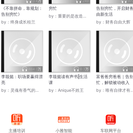
3.4万
249
97
《不靠拼命，靠规划：
穷忙
告别穷忙，开启财
告别穷忙》
由新生活
by：
重要的是改造世界
by：
终身成长桂兰
by：
财务自由大辉
884.3万
6.3万
18
李筱懿：职场要赢得漂
李筱懿读有声书‖生活
富爸爸穷爸爸｜告
亮
课
忙，解锁被动收入
by：
灵魂有香气的女子FM
by：
Anique不姓王
by：
唯有自律才有人生
主播培训
小雅智能
车联网平台