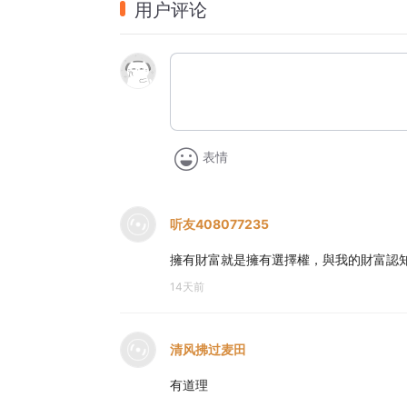
用户评论
【好书推荐！李筱懿新书《有钱花》全网热
百万畅销书作家李筱懿新书《有钱花》，写
的能力、管钱的智慧、花钱的底气。
购买请复制当当网链接：
表情
https://u.dangdang.com/9LkYZ
欢迎加入我们的听友群，成为“搞蜜”！可以
听友408077235
以加到小助手，邀请你入群。每天加的人太
擁有財富就是擁有選擇權，與我的財富認知
14天前
【本期财富密码】
04:28 35岁那年，家庭危机+育儿危机+职
清风拂过麦田
09:24 人生第一次亏钱：盲目投资洗车行
有道理
11:39 对抗焦虑最好的方式，是关注自己最