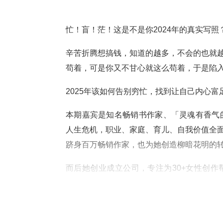
忙！盲！茫！这是不是你2024年的真实写照
辛苦折腾想搞钱，知道的越多，不会的也就
苟着，可是你又不甘心就这么苟着，于是陷
2025年该如何告别穷忙，找到让自己内心
本期嘉宾是知名畅销书作家、「灵魂有香气
人生危机，职业、家庭、育儿、自我价值全
跻身百万畅销作家，也为她创造柳暗花明的
而后她创业成立公司，专注为30+女性创
试，也踩了许多坑，这些宝贵的经验，集结
一起来听听筱懿姐怎么说！