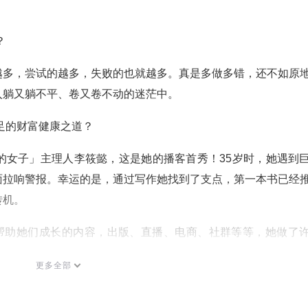
？
越多，尝试的越多，失败的也就越多。真是多做多错，还不如原
入躺又躺不平、卷又卷不动的迷茫中。
富足的财富健康之道？
的女子」主理人李筱懿，这是她的播客首秀！35岁时，她遇到
面拉响警报。幸运的是，通过写作她找到了支点，第一本书已经
转机。
作帮助她们成长的内容，出版、直播、电商、社群等等，她做了
成了她的第九本书《有钱花》，也浓缩在了本期节目里。
更多全部