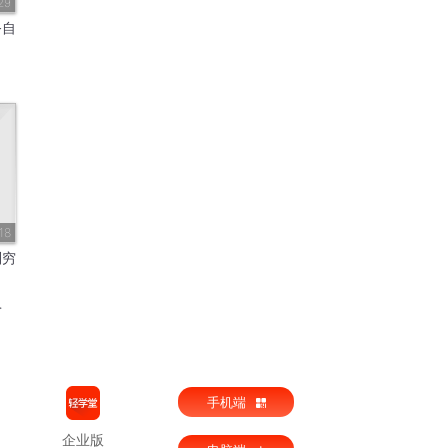
29
务自
18
别穷
手机端
企业版