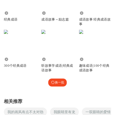
2692
5236
3662
经典成语
成语故事～励志篇
成语故事 经典成语故
事
1509
4.67万
1.47万
300个经典成语
听故事学成语|经典成
趣味成语|100个经典
语故事
成语故事
换一批
相关推荐
我的画风有点不太对劲
我眼睛里有龙
一双眼睛的爱情