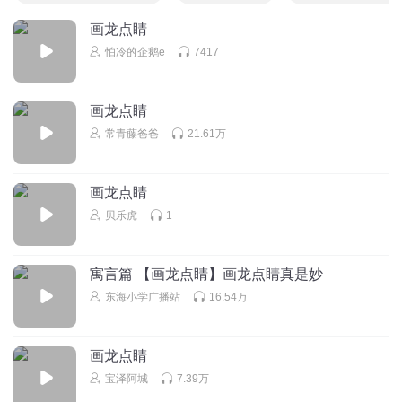
画龙点睛
怕冷的企鹅e
7417
画龙点睛
常青藤爸爸
21.61万
画龙点睛
贝乐虎
1
寓言篇 【画龙点睛】画龙点睛真是妙
东海小学广播站
16.54万
画龙点睛
宝泽阿城
7.39万