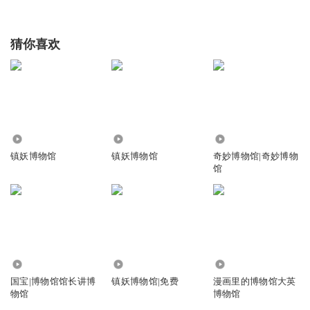
猜你喜欢
3.64万
5.42万
481
镇妖博物馆
镇妖博物馆
奇妙博物馆|奇妙博物
馆
6.54万
71.30万
41.55万
国宝|博物馆馆长讲博
镇妖博物馆|免费
漫画里的博物馆大英
物馆
博物馆