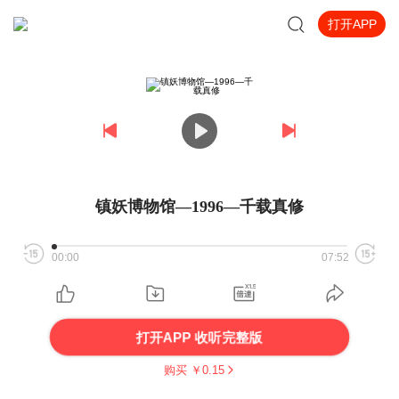
打开APP
镇妖博物馆—1996—千载真修
00:00
07:52
打开APP 收听完整版
购买 ￥
0.15