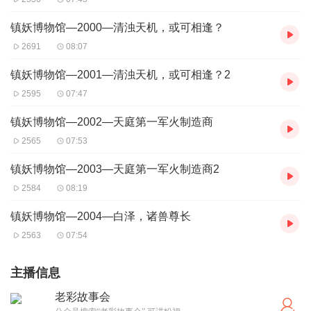
镇妖博物馆—2000—清浊天机，或可相逢？
2691
08:07
镇妖博物馆—2001—清浊天机，或可相逢？2
2595
07:47
镇妖博物馆—2002—天庭第一军火制造商
2565
07:53
镇妖博物馆—2003—天庭第一军火制造商2
2584
08:19
镇妖博物馆—2004—白泽，诸兽尊长
2563
07:54
主播信息
老彩故事会