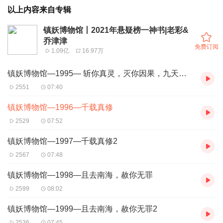
以上内容来自专辑
镇妖博物馆丨2021年悬疑榜一神书|老彩&
乔津津
免费订阅
1.09亿
16.97万
镇妖博物馆—1995— 斩你真灵，灭你因果，九天十地，再不超生3
2551
07:40
镇妖博物馆—1996—千载真修
2529
07:52
镇妖博物馆—1997—千载真修2
2567
07:48
镇妖博物馆—1998—且去南海，赦你无罪
2599
08:02
镇妖博物馆—1999—且去南海，赦你无罪2
2536
07:45