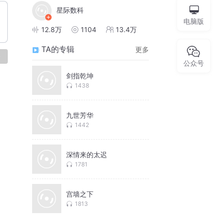
星际数科
电脑版
12.8万
1104
13.4万
TA的专辑
更多
论
公众号
剑指乾坤
1438
九世芳华
1442
深情来的太迟
1781
宫墙之下
1813