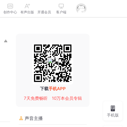
创作中心
有声出版
开通会员
客户端
下载
手机APP
7天免费畅听
10万本会员专辑
手机版
声音主播