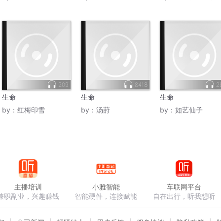
209
8418
2
生命
生命
生命
by：
红梅印雪
by：
汤莳
by：
如艺仙子
主播培训
小雅智能
车联网平台
兼职副业，兴趣赚钱
智能硬件，连接赋能
自在出行，听我想听