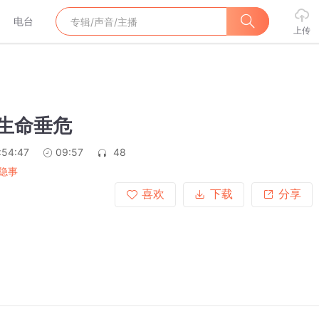
电台
上传
 生命垂危
:54:47
09:57
48
隐事
喜欢
下载
分享