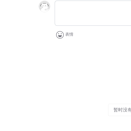
表情
暂时没