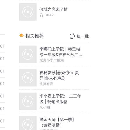
倾城之恋未了情
3042
相关推荐
换一批
01
李哪吒上学记｜稀里糊
涂一年级&神神气气二年
01
级
东海小学广播站
01
神秘复苏|悬疑惊悚|灵
异|多人有声剧
01
北冥有声
米小圈上学记:一二三年
01
级 | 畅销出版物
米小圈
01
摸金天师【第一季】
01
（紫襟演播）