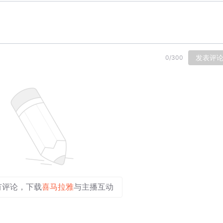
发表评
0
/
300
有评论，下载
喜马拉雅
与主播互动