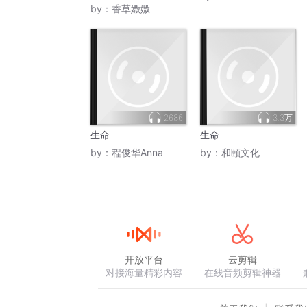
by：
香草媺媺
2686
3.3万
生命
生命
by：
程俊华Anna
by：
和颐文化
开放平台
云剪辑
对接海量精彩内容
在线音频剪辑神器