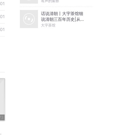
有声的紫襟
01
话说清朝丨大宇茶馆细
01
说清朝三百年历史|从努
尔哈赤到末代皇帝溥仪|
大宇茶馆
01
康熙雍正乾隆
73