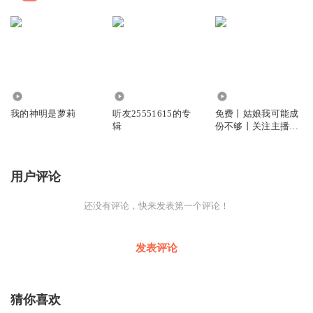
1.91万
3474
2.93万
我的神明是萝莉
听友25551615的专
免费丨姑娘我可能成
辑
份不够丨关注主播丨
畅听千部小说
用户评论
还没有评论，快来发表第一个评论！
发表评论
猜你喜欢