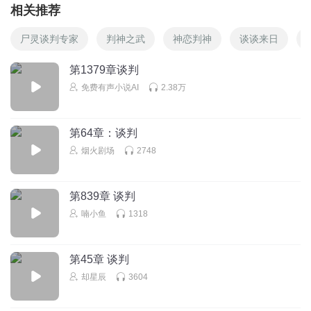
相关推荐
尸灵谈判专家
判神之武
神恋判神
谈谈来日
第1379章谈判
免费有声小说AI
2.38万
第64章：谈判
烟火剧场
2748
第839章 谈判
喃小鱼
1318
第45章 谈判
却星辰
3604