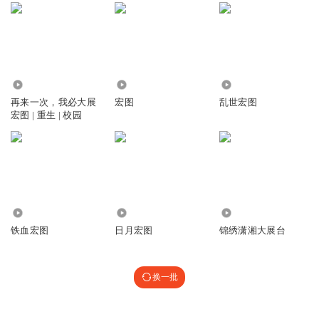
4.88万
4.08万
64.22万
再来一次，我必大展
宏图
乱世宏图
宏图 | 重生 | 校园
121.34万
7.16万
1269
铁血宏图
日月宏图
锦绣潇湘大展台
换一批