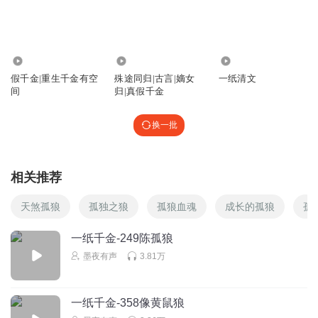
感觉这女孩接近女主不单纯
回复
2025-06-01
3
白玉兰0822
678.49万
1528
474
他俩到底结不结婚了？同居了吗？我没听懂！
假千金|重生千金有空
殊途同归|古言|嫡女
一纸清文
间
归|真假千金
回复
2026-06-20
2
换一批
_醒灬
后面跳着听完了
回复
2025-03-19
2
相关推荐
希望的云朵
天煞孤狼
孤独之狼
孤狼血魂
成长的孤狼
孤
这一过年是不是要断更了
一纸千金-249陈孤狼
回复
2025-01-24
1
墨夜有声
3.81万
最近爱听修仙文
就要完结了？怎么感觉后面应该还有很多可以叙啊！就没了
一纸千金-358像黄鼠狼
吗？