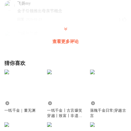
飞扬my
金子引领推出母亲节概念
回复
2025-01-23
5
兰曦与兰微
大长公主，登基吧！这一任和上一任皇帝都不配为帝
查看更多评论
回复
2025-11-25
5
猜你喜欢
水洛尘
大长公主太累了，还不登基啊
回复
2025-04-12
5
深山烟雨
旁白也救不了这剧情呀，只能快速地听
1.75万
2.18万
18.13万
回复
2026-03-20
3
一纸千金｜董无渊
一纸千金丨古言爆笑
落魄千金日常|穿越古
穿越丨致富丨非遗丨
言
逆袭
听友187504009