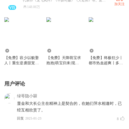
代表作《龙飞凤仵》《半妖司藤》《大讼师》等。直播20：30-22：00。更多精彩详见个人主页。
加关注
148.06万
4.66万
36.49万
5.24万
【免费】容少以貌娶
【免费】天降萌宝求
【免费】终极狂少丨
人丨重生逆袭甜宠多
抱抱|萌宝归来|现言
都市热血超爽丨多人
人（墨夜&法朵领
萌宝追妻文|免费丨多
有声剧丨墨夜
衔）
人有声剧
用户评论
绿萼隐小槑
显金和大长公主在精神上是契合的，在她们萍水相逢时，已
经互相欣赏了。
回复
2025-01-23
8