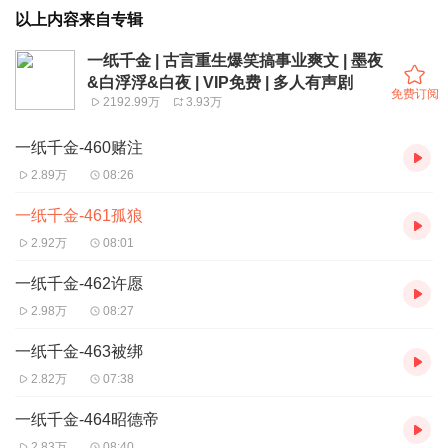
以上内容来自专辑
一纸千金 | 古言重生爆笑搞事业爽文 | 墨夜
&白浮浮&白夜 | VIP免费 | 多人有声剧
免费订阅
2192.99万
3.93万
一纸千金-460赌注
2.89万
08:26
一纸千金-461孤狼
2.92万
08:01
一纸千金-462许愿
2.98万
08:27
一纸千金-463被绑
2.82万
07:38
一纸千金-464昭德帝
2.83万
08:40