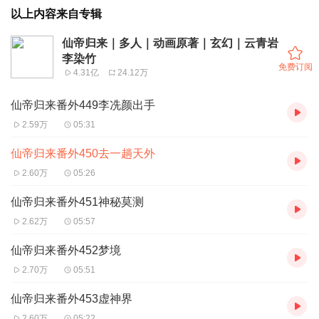
以上内容来自专辑
仙帝归来｜多人｜动画原著｜玄幻｜云青岩
李染竹
免费订阅
4.31亿
24.12万
仙帝归来番外449李冼颜出手
2.59万
05:31
仙帝归来番外450去一趟天外
2.60万
05:26
仙帝归来番外451神秘莫测
2.62万
05:57
仙帝归来番外452梦境
2.70万
05:51
仙帝归来番外453虚神界
2.60万
05:22