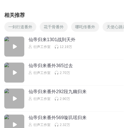
相关推荐
一剑行道番外
花千骨番外
哪吒传番外
天使心跳番
仙帝归来1301战到天外
衍声工作室
12.19万
仙帝归来番外365过去
衍声工作室
2.70万
仙帝归来番外292段九幽归来
衍声工作室
2.90万
仙帝归来番外569璇玑瑶归来
衍声工作室
2.32万