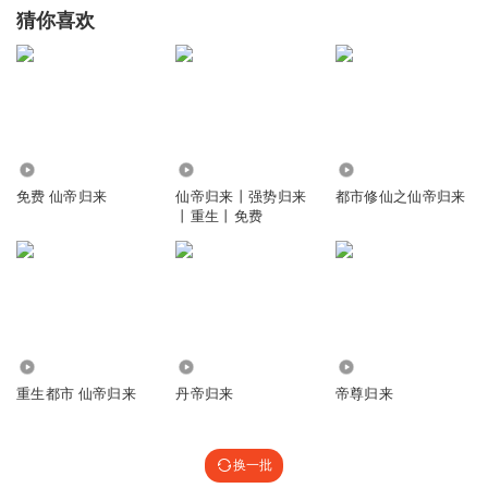
猜你喜欢
5.86万
3517
40.69万
免费 仙帝归来
仙帝归来丨强势归来
都市修仙之仙帝归来
丨重生丨免费
574.11万
3.22万
381
重生都市 仙帝归来
丹帝归来
帝尊归来
换一批