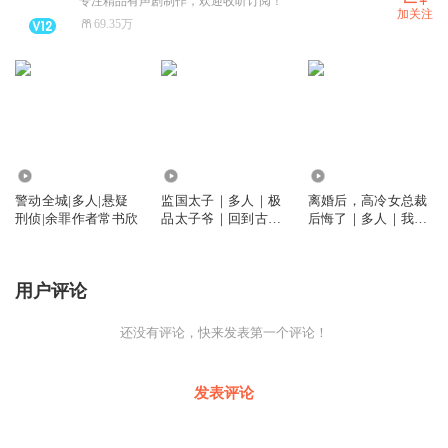
专注精品有声剧制作，欢迎收听订阅！
加关注
69.35万
68.67万
2.02亿
1.18亿
警动全城|多人|悬疑
监国太子｜多人｜极
离婚后，高冷女总裁
刑侦|余罪作者常书欣
品太子爷｜回到古代
后悔了｜多人｜我的
当太子李辰
冰山女总裁
用户评论
还没有评论，快来发表第一个评论！
发表评论