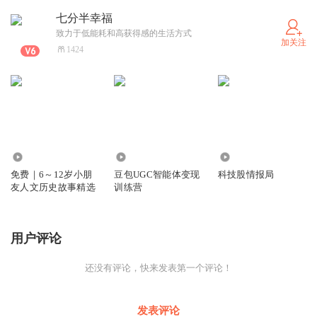
飞了进来，它用嘴叼起拇指姑娘，带着她飞向了远方。
七分半幸福
致力于低能耗和高获得感的生活方式
它们飞过高山，越过河流，最后来到了一个美丽的国度。这里四季
加关注
如春，漫山遍野都是盛开的鲜花。燕子将拇指姑娘放在一朵最大最
1424
美丽的花上。这时，花中走出一位英俊的花王子，他被拇指姑娘的
善良和勇敢所吸引，而拇指姑娘也被花王子的温柔和风度打动。在
鲜花和蝴蝶的簇拥下，拇指姑娘和花王子举行了盛大的婚礼，从此
过上了幸福快乐的生活。
拇指姑娘的经历让我们明白，无论面对多大的困难和危险，只要保
2087
1061
2590
持善良和勇敢，心中怀揣希望，就一定能迎来美好的结局。
免费｜6～12岁小朋
豆包UGC智能体变现
科技股情报局
友人文历史故事精选
训练营
用户评论
还没有评论，快来发表第一个评论！
发表评论