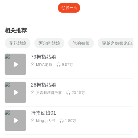
换一批
相关推荐
花花姑娘
阿尔的姑娘
他的姑娘
穿越之姑娘来自东
79拇指姑娘
MIYA老师
9.07万
26拇指姑娘
文森叔叔讲故事
23.15万
拇指姑娘01
kting小人书
1.80万