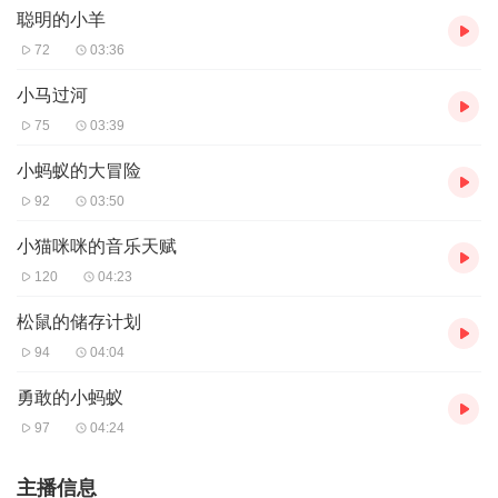
草和散发着异味的池塘水，吓得大哭起来。癞蛤蟆的儿子长相奇
聪明的小羊
丑，浑身长满疙瘩，他看到拇指姑娘，兴奋得手舞足蹈。拇指姑娘
72
03:36
满心恐惧，她不想嫁给这只丑陋的癞蛤蟆。幸运的是，池塘里的小
鱼们很同情拇指姑娘，它们齐心协力咬断了荷叶的茎，让拇指姑娘
小马过河
顺着水流漂走了。
75
03:39
漂啊漂，拇指姑娘被冲到了岸边，却又被一只田鼠抓走。田鼠的家
小蚂蚁的大冒险
在黑暗的地洞里，虽然不愁吃喝，但环境十分压抑。田鼠很喜欢拇
92
03:50
指姑娘，一心想把她留下来。然而，田鼠打算将拇指姑娘嫁给自己
的朋友——一只又胖又懒的鼹鼠。拇指姑娘不愿意，可她被困在田
小猫咪咪的音乐天赋
鼠家，无法逃脱。
120
04:23
在田鼠家的日子里，拇指姑娘结识了一只受伤的燕子。她每天细心
松鼠的储存计划
照顾燕子，用温暖的树叶为它包扎伤口，还找来柔软的羽毛为它保
94
04:04
暖。在拇指姑娘的照料下，燕子逐渐康复。冬天过去，春天来临，
燕子决定离开去温暖的南方。临行前，它对拇指姑娘说：“善良的姑
勇敢的小蚂蚁
娘，谢谢你救了我，如果你有一天需要帮助，就呼唤我。”
97
04:24
不久后，鼹鼠来迎娶拇指姑娘的日子到了。就在拇指姑娘绝望之
时，她想起了燕子的话，于是轻声呼唤。奇迹发生了，燕子从窗外
主播信息