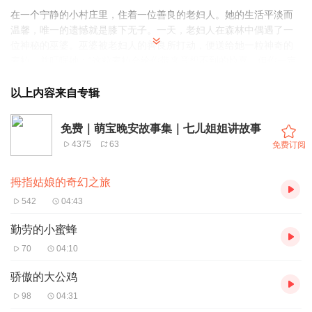
在一个宁静的小村庄里，住着一位善良的老妇人。她的生活平淡而
温馨，唯一的遗憾就是膝下无子。一天，老妇人在森林中偶遇了一
位神秘的巫婆。巫婆被老妇人的善良所打动，便送给她一粒神奇的
麦粒，并叮嘱她：“这粒麦粒会给你带来意想不到的惊喜，但你一定
要用心呵护它。”
以上内容来自专辑
老妇人满心欢喜地回到家，将麦粒小心翼翼地种在了花盆里。她每
天都精心照料，浇水、施肥，满心期待着奇迹的发生。不久，麦粒
免费｜萌宝晚安故事集｜七儿姐姐讲故事
破土而出，迅速长成了一朵娇艳欲滴的大红花。老妇人凑近花朵，
4375
63
免费订阅
惊喜地发现花蕊中，竟躺着一个拇指般大小的可爱姑娘，她的肌肤
如花瓣般娇嫩，眼眸如同清澈的泉水，闪烁着灵动的光芒。老妇人
拇指姑娘的奇幻之旅
高兴极了，给她取名为拇指姑娘。
542
04:43
然而，平静的日子并未持续太久。一天，一只丑陋的癞蛤蟆趁老妇
人外出时，偷偷溜进屋子，看到了拇指姑娘。癞蛤蟆被她的美丽惊
勤劳的小蜜蜂
呆了，心想：“要是能把这么漂亮的姑娘娶回家给我儿子当媳妇，那
70
04:10
该多好啊！”于是，癞蛤蟆趁拇指姑娘熟睡，用一片大荷叶将她卷起
来，带回了池塘边的家。
骄傲的大公鸡
98
04:31
拇指姑娘醒来后，发现自己身处陌生的环境，四周都是黏糊糊的水