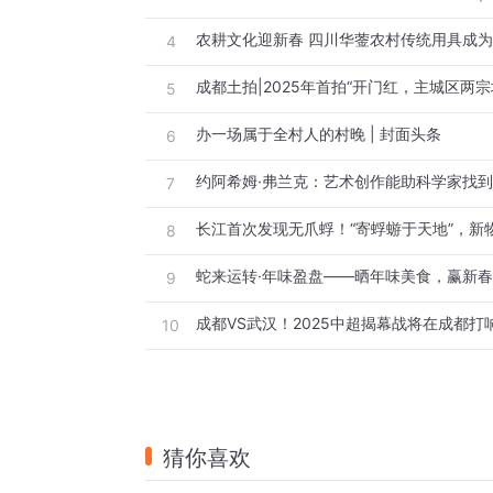
4
成都土拍|2025年首拍“开门红，主城区两
5
办一场属于全村人的村晚 | 封面头条
6
7
8
蛇来运转·年味盈盘——晒年味美食，赢新
9
成都VS武汉！2025中超揭幕战将在成都打
10
猜你喜欢