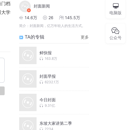
衙门档
封面新闻
川大学
电脑版
14.6万
26
145.5万
简介：
封面新闻，亿万年轻人的生活方式。
TA的专辑
更多
公众号
鲜快报
163.8万
封面早报
6232.1万
论
今日封面
9.31亿
东坡大家讲第二季
2234