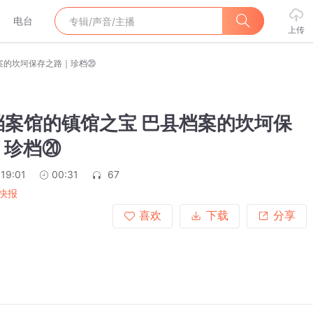
电台
上传
案的坎坷保存之路｜珍档⑳
档案馆的镇馆之宝 巴县档案的坎坷保
｜珍档⑳
:19:01
00:31
67
快报
喜欢
下载
分享