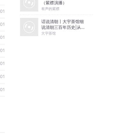
（紫襟演播）
有声的紫襟
01
话说清朝丨大宇茶馆细
01
说清朝三百年历史|从努
尔哈赤到末代皇帝溥仪|
大宇茶馆
01
康熙雍正乾隆
01
01
01
01