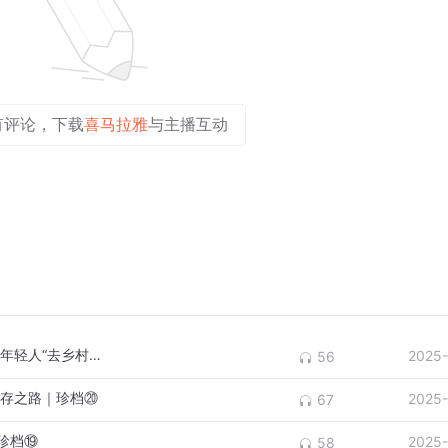
有评论，下载
喜马拉雅
与主播互动
90后青年走遍凉山千余村成“养蜂专家” 鼓励年轻人“去乡村大有可为”
2025-
56
保存之路｜珍档⑳
2025-
67
珍档⑲
2025-
58