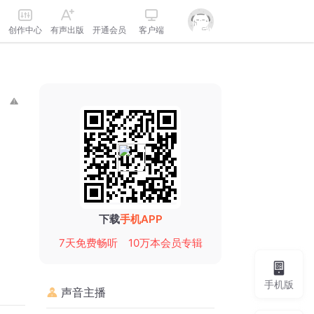
创作中心
有声出版
开通会员
客户端
下载
手机APP
7天免费畅听
10万本会员专辑
手机版
声音主播