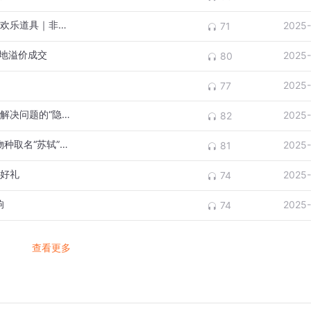
农耕文化迎新春 四川华蓥农村传统用具成为欢乐道具｜非遗春节
2025-
71
宗地溢价成交
2025-
80
2025-
77
约阿希姆·弗兰克：艺术创作能助科学家找到解决问题的“隐喻”｜比亚迪·封面对话诺奖得主
2025-
82
长江首次发现无爪蜉！“寄蜉蝣于天地”，新物种取名“苏轼”｜封面头条
2025-
81
春好礼
2025-
74
响
2025-
74
查看更多