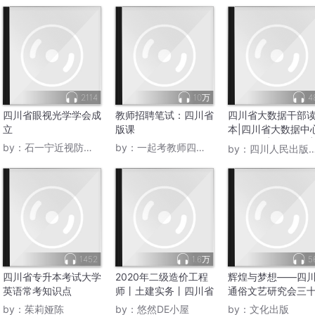
2114
10万
4
四川省眼视光学学会成
教师招聘笔试：四川省
四川省大数据干部
立
版课
本|四川省大数据中
权威编写|治国理政|A
by：
石一宁近视防控体系
by：
一起考教师四川学堂
by：
四川人民出版社电子书
电子书
1452
1.6万
5
四川省专升本考试大学
2020年二级造价工程
辉煌与梦想——四
英语常考知识点
师丨土建实务丨四川省
通俗文艺研究会三
by：
茱莉娅陈
by：
悠然DE小屋
by：
文化出版