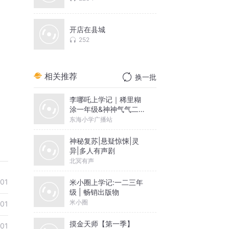
开店在县城
252
相关推荐
换一批
李哪吒上学记｜稀里糊
涂一年级&神神气气二年
级
东海小学广播站
神秘复苏|悬疑惊悚|灵
异|多人有声剧
北冥有声
01
米小圈上学记:一二三年
级 | 畅销出版物
米小圈
01
摸金天师【第一季】
01