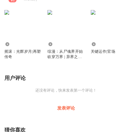
8111
22.27万
1.47万
摇滚：光辉岁月|再塑
综漫：从尸魂界开始
关键运作|官场
传奇
砍穿万界 | 异界之旅 |
爽文 | 机智 | 智商在
线
用户评论
还没有评论，快来发表第一个评论！
发表评论
猜你喜欢