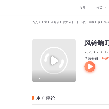
发现
分类
>
>
>
首页
儿童
圣诞节儿歌大全丨节日儿歌丨早教儿歌
风
风铃响
2025-02-01 17
所属专辑：
圣诞
用户评论