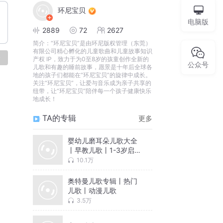
环尼宝贝
电脑版
2889
72
2627
简介：
“环尼宝贝”是由环尼版权管理（东莞）
有限公司精心孵化的儿童歌曲和儿童故事知识
论
产权 IP，致力于为0至8岁的孩童创作全新的
公众号
儿歌和有趣的睡前故事，愿景是十年后全球各
地的孩子们都能在“环尼宝贝”的旋律中成长。
关注“环尼宝贝”，让爱与音乐成为亲子共享的
纽带，让“环尼宝贝”陪伴每一个孩子健康快乐
地成长！
TA的专辑
更多
婴幼儿磨耳朵儿歌大全
丨早教儿歌丨1-3岁启蒙
儿歌
10.1万
奥特曼儿歌专辑丨热门
儿歌丨动漫儿歌
3.5万