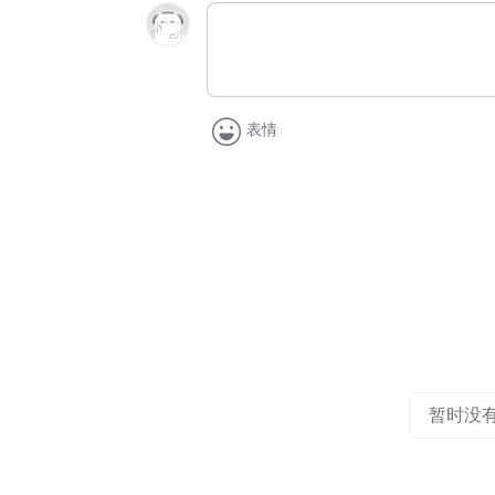
表情
暂时没