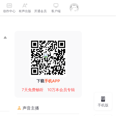
创作中心
有声出版
开通会员
客户端
下载
手机APP
7天免费畅听
10万本会员专辑
手机版
声音主播