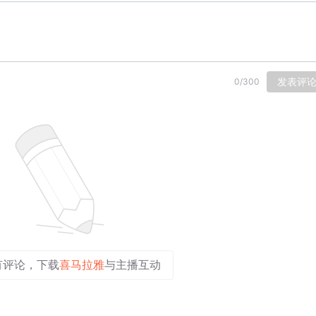
发表评
0
/
300
有评论，下载
喜马拉雅
与主播互动