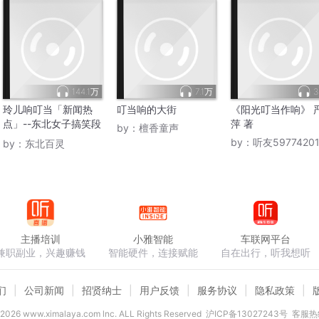
144.1万
7.1万
3
玲儿响叮当「新闻热
叮当响的大街
《阳光叮当作响》 
点」--东北女子搞笑段
萍 著
by：
檀香童声
子乡村脱口
by：
听友5977420
by：
东北百灵
主播培训
小雅智能
车联网平台
兼职副业，兴趣赚钱
智能硬件，连接赋能
自在出行，听我想听
们
公司新闻
招贤纳士
用户反馈
服务协议
隐私政策
2026
www.ximalaya.com lnc. ALL Rights Reserved
沪ICP备13027243号
客服热线