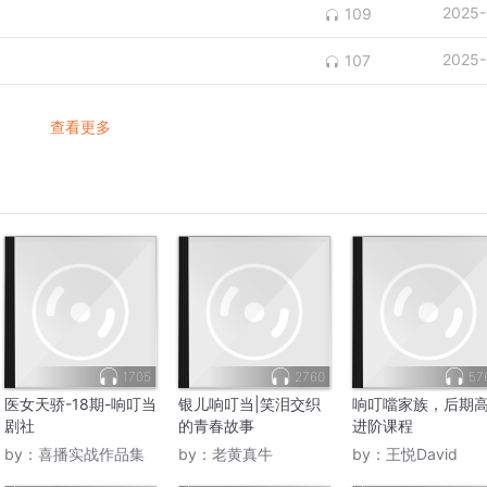
2025-
109
2025-
107
查看更多
1705
2760
57
医女天骄-18期-响叮当
银儿响叮当|笑泪交织
响叮噹家族，后期
剧社
的青春故事
进阶课程
by：
喜播实战作品集
by：
老黄真牛
by：
王悦David