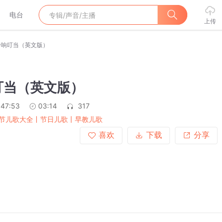
电台
上传
铃响叮当（英文版）
叮当（英文版）
:47:53
03:14
317
节儿歌大全丨节日儿歌丨早教儿歌
喜欢
下载
分享