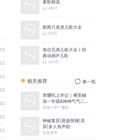
童歌精选
4807
新两只老虎儿歌大全
9.9万
海尔兄弟儿歌大全丨经
02
典动画IP儿歌
3430
02
02
相关推荐
换一批
02
李哪吒上学记｜稀里糊
涂一年级&神神气气二年
02
级
东海小学广播站
02
神秘复苏|悬疑惊悚|灵
异|多人有声剧
02
北冥有声