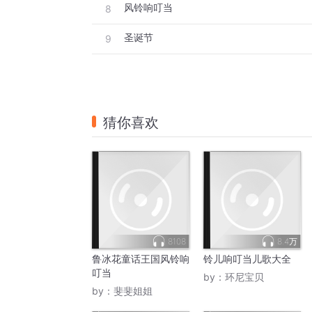
风铃响叮当
8
圣诞节
9
猜你喜欢
8108
8.4万
鲁冰花童话王国风铃响
铃儿响叮当儿歌大全
叮当
by：
环尼宝贝
by：
斐斐姐姐