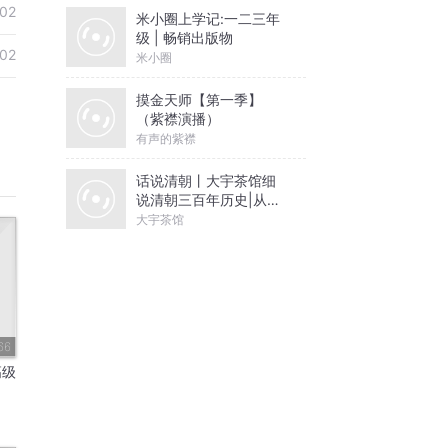
02
米小圈上学记:一二三年
级 | 畅销出版物
02
米小圈
摸金天师【第一季】
（紫襟演播）
有声的紫襟
话说清朝丨大宇茶馆细
说清朝三百年历史|从努
尔哈赤到末代皇帝溥仪|
大宇茶馆
康熙雍正乾隆
66
高级