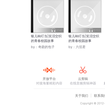
2147
5102
银儿响叮当|笑泪交织
银儿响叮当|笑泪交织
的青春校园故事
的青春校园故事
by：
奇葩的包子
by：
六弦君
开放平台
云剪辑
对接海量精彩内容
在线音频剪辑神器
关于我们
联系我
Copyright © 2012-