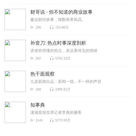
财哥说 · 你不知道的商业故事
趣说财经轶事，细数商界风流。
195
724.86万
补壹刀: 热点时事深度剖析
讲述听得懂的热点，表达看得见的情绪
297
5703.13万
热干面观察
九派新闻出品：新闻一线，不一样的声音
168
1905.51万
知事典
潇湘晨报首席记者李典的播客
1141
5773.93万