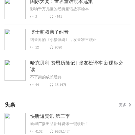
国际大奖：世界童话绘本选集
影响千万儿童的经典童话故事绘本
2
4561
博士萌叔亲子纠音
纠音界的《小猪佩琦》，发音准三观正
12
9090
哈克贝利·费恩历险记 | 张友松译本 新课标必
读
不下架的成长经典
44
15.14万
头条
更多
快听短资讯 第三季
新华广播出品新鲜资讯一键收听！
4132
9269.14万