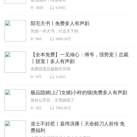
3500
6.04亿
阳宅天书丨免费多人有声剧
凭借一本天书，行走天下间
843
6699.14万
【全本免费】一见倾心：傅爷，强势宠丨总裁
丨甜宠丨多人有声剧
免费甜宠总裁都市言情
575
1.02亿
极品隐婿|上门女婿|小样的猫|免费多人有声剧
身份公开后，丈母娘跪了
552
7484.91万
道士不好惹丨嘉伟演播丨天命赊刀人前传 免
费福利