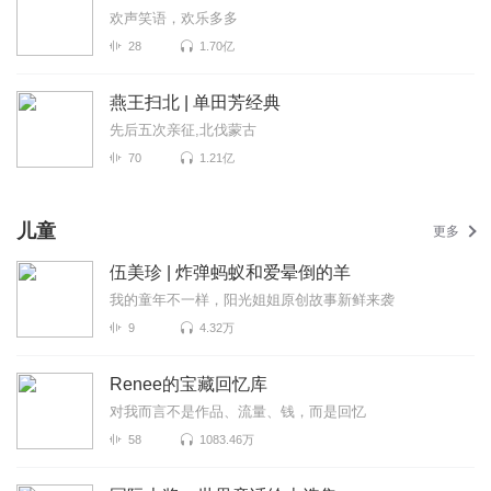
欢声笑语，欢乐多多
28
1.70亿
燕王扫北 | 单田芳经典
先后五次亲征,北伐蒙古
70
1.21亿
儿童
更多
伍美珍 | 炸弹蚂蚁和爱晕倒的羊
我的童年不一样，阳光姐姐原创故事新鲜来袭
9
4.32万
Renee的宝藏回忆库
对我而言不是作品、流量、钱，而是回忆
58
1083.46万