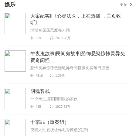
娱乐
更多
大案纪实‖《心灵法医，正在热播 ，主页收
听》
地狱空荡荡恶魔在人间
659
2970.26万
午夜鬼故事|民间鬼故事|恐怖悬疑惊悚灵异免
费奇闻怪
恐怖灵异惊悚悬疑诡异奇闻怪谈免费每日必更
4516
1.39亿
阴魂客栈
一个天生拥有阴阳眼的家伙
415
1927.83万
十宗罪（重案组）
突破人性底线让你毛骨悚然(免费)