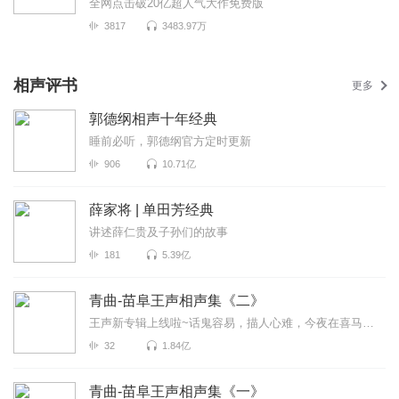
全网点击破20亿超人气大作免费版
3817
3483.97万
相声评书
更多
郭德纲相声十年经典
睡前必听，郭德纲官方定时更新
906
10.71亿
薛家将 | 单田芳经典
讲述薛仁贵及子孙们的故事
181
5.39亿
青曲-苗阜王声相声集《二》
王声新专辑上线啦~话鬼容易，描人心难，今夜在喜马拉雅，王声与您不见不散>>>2023年青曲社最新相声合集...
32
1.84亿
青曲-苗阜王声相声集《一》