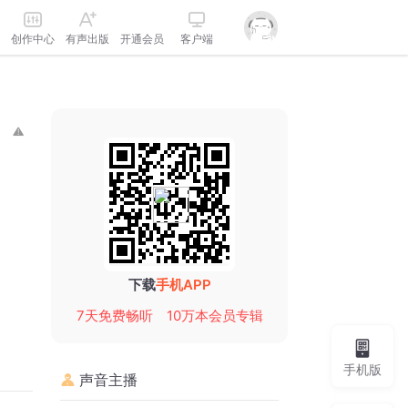
创作中心
有声出版
开通会员
客户端
下载
手机APP
7天免费畅听
10万本会员专辑
手机版
声音主播