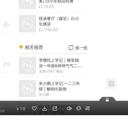
案| 白小生精品双播
79.5万
怪谈餐厅（爆笑）白小
生播讲
1
1194.2万
相关推荐
换一批
李哪吒上学记｜稀里糊
2
涂一年级&神神气气二年
级
东海小学广播站
米小圈上学记:一二三年
级 | 畅销出版物
米小圈
1
神秘复苏|悬疑惊悚|灵
x
1.0
:00
异|多人有声剧
北冥有声