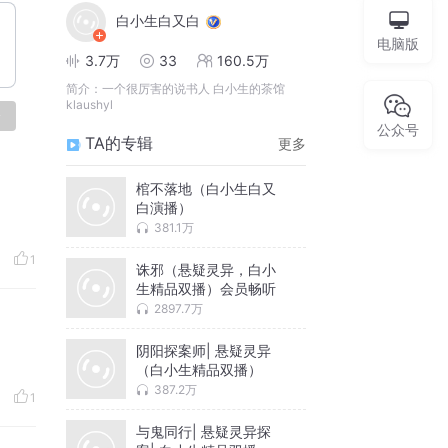
白小生白又白
电脑版
3.7万
33
160.5万
简介：
一个很厉害的说书人 白小生的茶馆
klaushyl
论
公众号
TA的专辑
更多
棺不落地（白小生白又
白演播）
381.1万
1
诛邪（悬疑灵异，白小
生精品双播）会员畅听
2897.7万
阴阳探案师| 悬疑灵异
（白小生精品双播）
387.2万
1
与鬼同行| 悬疑灵异探