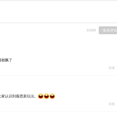
发表评
0
/
300
嘴都飘了
回复
大家认识到薇恩新玩法。
回复