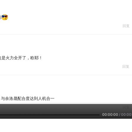
的
回复
这是火力全开了，欧耶！
回复
，与余洛晟配合度达到人机合一
回复
00:00:00
/
00:00