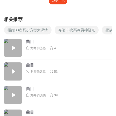
换一批
相关推荐
拒婚33次慕少宠妻太深情
夺吻33次高冷男神轻点
蜜战3
曲目
龙井韵悠悠
41
曲目
龙井韵悠悠
53
曲目
龙井韵悠悠
39
曲目