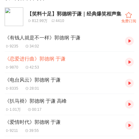
【笑料十足】郭德纲于谦｜经典爆笑相声集
812.99万
4410
免费订阅
《有钱人就是不一样》郭德纲 于谦
9235
34:02
《恋爱进行曲》郭德纲 于谦
9870
42:53
《电台风云》郭德纲 于谦
8335
28:01
《扒马褂》郭德纲 于谦 高峰
1.01万
00:17
《爱情时代》郭德纲 于谦
9211
39:55