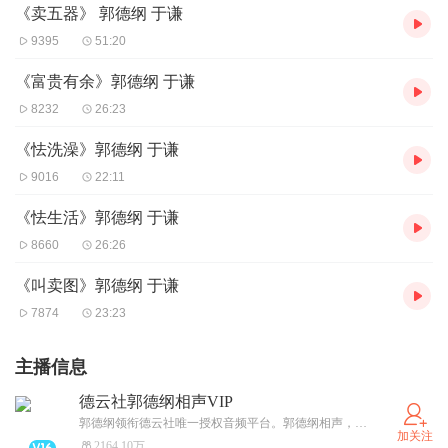
《卖五器》 郭德纲 于谦
9395
51:20
《富贵有余》郭德纲 于谦
8232
26:23
《怯洗澡》郭德纲 于谦
9016
22:11
《怯生活》郭德纲 于谦
8660
26:26
《叫卖图》郭德纲 于谦
7874
23:23
主播信息
德云社郭德纲相声VIP
郭德纲领衔德云社唯一授权音频平台。郭德纲相声，包括其著名的君臣斗、马寿出世、宋金刚押宝、解学士等。
加关注
2164.10万