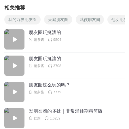
相关推荐
我的万界朋友圈
天庭朋友圈
武侠朋友圈
他女朋友
朋友圈玩挺溜的
薯条酱
9504
朋友圈玩挺溜的
薯条酱
3708
朋友圈这么玩的吗？
薯条酱
7779
发朋友圈的坏处｜非常溜佳期精简版
佳期
1.62万