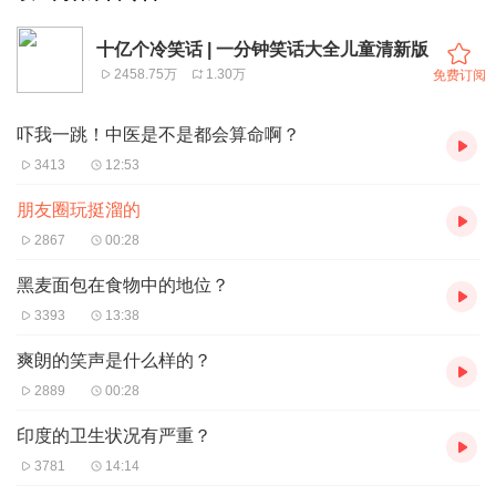
十亿个冷笑话 | 一分钟笑话大全儿童清新版
2458.75万
1.30万
免费订阅
吓我一跳！中医是不是都会算命啊？
3413
12:53
朋友圈玩挺溜的
2867
00:28
黑麦面包在食物中的地位？
3393
13:38
爽朗的笑声是什么样的？
2889
00:28
印度的卫生状况有严重？
3781
14:14