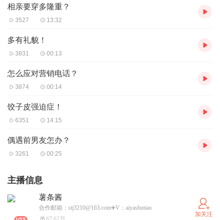
相亲要穿多隆重？
3527
13:32
多有礼貌！
3831
00:13
怎么应对营销电话？
3874
00:14
饺子皮强迫症！
6351
14:15
偶遇前男友怎办？
3261
00:25
主播信息
薯条酱
合作邮箱：stj3210@163.com➕V：aiyashutiao
加关注
67.62万