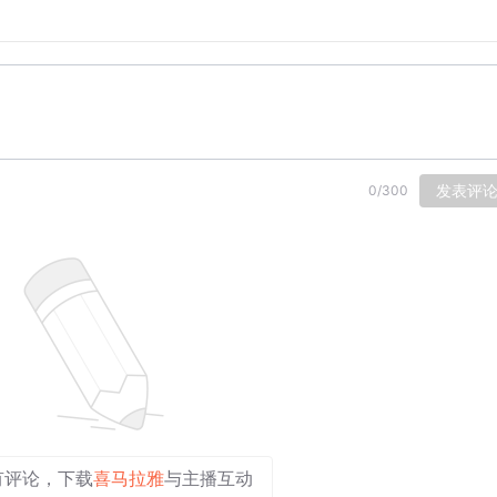
发表评
0
/
300
有评论，下载
喜马拉雅
与主播互动