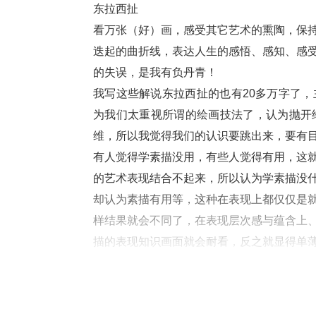
东拉西扯
看万张（好）画，感受其它艺术的熏陶，保
迭起的曲折线，表达人生的感悟、感知、感
的失误，是我有负丹青！
我写这些解说东拉西扯的也有20多万字了
为我们太重视所谓的绘画技法了，认为抛开
维，所以我觉得我们的认识要跳出来，要有
有人觉得学素描没用，有些人觉得有用，这
的艺术表现结合不起来，所以认为学素描没
却认为素描有用等，这种在表现上都仅仅是
样结果就会不同了，在表现层次感与蕴含上
描的表现知识画面就会耐看，反之就显得单
绘画不是尊重真实的现象，而是尊重自己的
自我的体现！