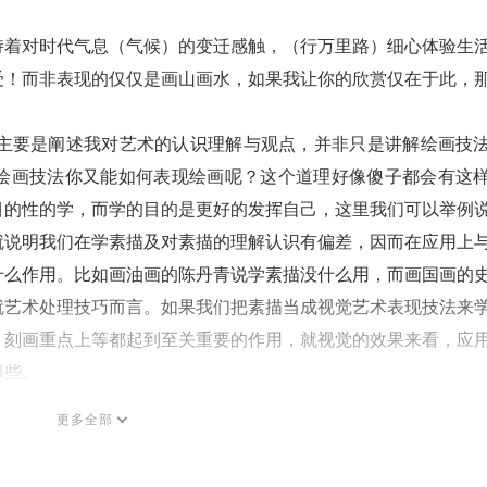
持着对时代气息（气候）的变迁感触，（行万里路）细心体验生
受！而非表现的仅仅是画山画水，如果我让你的欣赏仅在于此，
，主要是阐述我对艺术的认识理解与观点，并非只是讲解绘画技
绘画技法你又能如何表现绘画呢？这个道理好像傻子都会有这
目的性的学，而学的目的是更好的发挥自己，这里我们可以举例
就说明我们在学素描及对素描的理解认识有偏差，因而在应用上
什么作用。比如画油画的陈丹青说学素描没什么用，而画国画的
就艺术处理技巧而言。如果我们把素描当成视觉艺术表现技法来
、刻画重点上等都起到至关重要的作用，就视觉的效果来看，应
薄些。
感受，它虽然笼统，但需要具体的形式表达出来，这就是变量的
更多全部