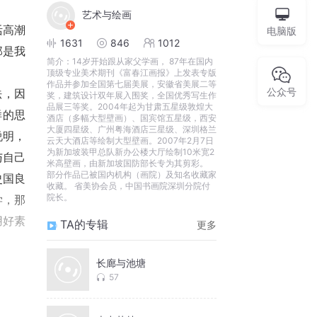
艺术与绘画
活高潮
电脑版
1631
846
1012
那是我
简介：
14岁开始跟从家父学画， 87年在国内
顶级专业美术期刊《富春江画报》上发表专版
作品并参加全国第七届美展，安徽省美展二等
公众号
法，因
奖，建筑设计双年展入围奖，全国优秀写生作
品展三等奖。2004年起为甘肃五星级敦煌大
样的思
酒店（多幅大型壁画）、国宾馆五星级，西安
大厦四星级、广州粤海酒店三星级、深圳格兰
说明，
云天大酒店等绘制大型壁画。2007年2月7日
为新加坡装甲总队新办公楼大厅绘制10米宽2
与自己
米高壁画，由新加坡国防部长专为其剪彩。
部分作品已被国内机构（画院）及知名收藏家
史国良
收藏。 省美协会员，中国书画院深圳分院付
院长。
学，那
用好素
TA的专辑
更多
长廊与池塘
技术，
57