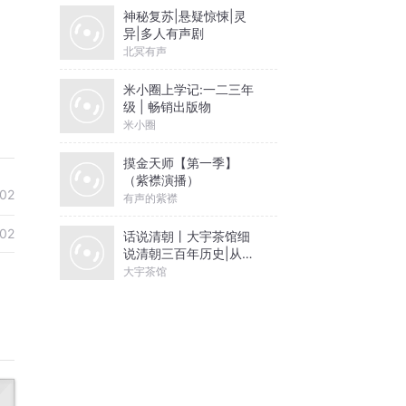
神秘复苏|悬疑惊悚|灵
异|多人有声剧
北冥有声
米小圈上学记:一二三年
级 | 畅销出版物
米小圈
摸金天师【第一季】
（紫襟演播）
02
有声的紫襟
02
话说清朝丨大宇茶馆细
说清朝三百年历史|从努
尔哈赤到末代皇帝溥仪|
大宇茶馆
康熙雍正乾隆