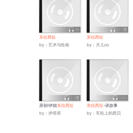
46
12.7万
东拉西扯
东拉西扯
by：
艺术与绘画
by：
月儿oo
2.4万
1656
原创I伊姐
东拉西扯
东拉西扯
-讲故事
by：
伊塔塔
by：
车轮上的西贝