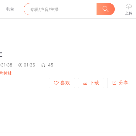
电台
上传
扯
:31:38
01:36
45
片树林
喜欢
下载
分享