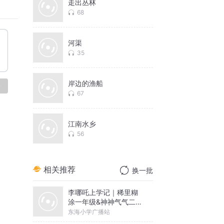
走出丛林
68
河渠
35
岸边的渔船
论
67
江南水乡
56
相关推荐
换一批
李哪吒上学记｜稀里糊
涂一年级&神神气气二年
级
东海小学广播站