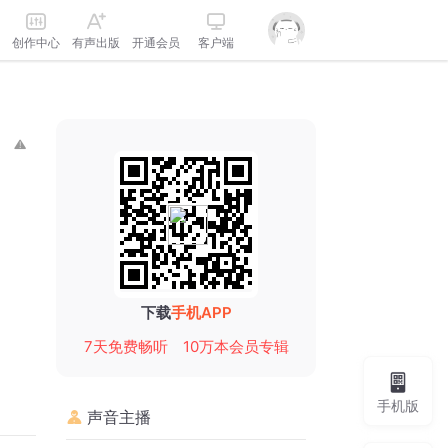
创作中心
有声出版
开通会员
客户端
下载
手机APP
7天免费畅听
10万本会员专辑
手机版
声音主播