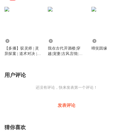
1971
7193
4752
【多播】驭灵师 | 灵
我在古代开酒楼|穿
啼笑因缘
异探案 | 道术对决 |
越|宠妻|古风言情|打
古墓惊魂 | 正邪交锋
脸|姐弟恋|逆袭|经营
流|双强|打脸|
用户评论
还没有评论，快来发表第一个评论！
发表评论
猜你喜欢