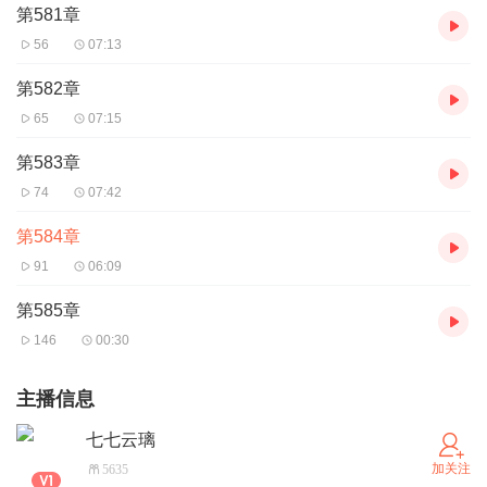
第581章
56
07:13
第582章
65
07:15
第583章
74
07:42
第584章
91
06:09
第585章
146
00:30
主播信息
七七云璃
加关注
5635