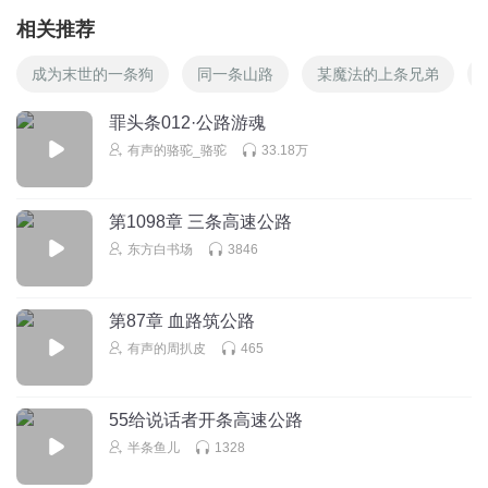
相关推荐
成为末世的一条狗
同一条山路
某魔法的上条兄弟
罪头条012·公路游魂
有声的骆驼_骆驼
33.18万
第1098章 三条高速公路
东方白书场
3846
第87章 血路筑公路
有声的周扒皮
465
55给说话者开条高速公路
半条鱼儿
1328