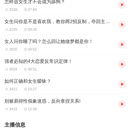
怎样追女生才不会成为舔狗？
3338
07:44
女生问你是不是喜欢我，教你两2招反制，夺回主动权！
3245
09:28
女人问你睡了吗？怎么回让她做梦都是你！
2920
04:52
强者必知的4大恋爱反常识定律！
3929
08:51
如何正确和女生暧昧？
3421
10:27
别被易得性假象迷惑，反向拿捏关系!
3433
12:38
主播信息