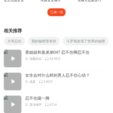
生怎么追女生
何跟女生聊天
生聊天恋爱技巧
换一批
相关推荐
大哥忍住
我的秘密里有你
斗罗我发现了世界的秘密
香姐姐和臭弟弟047 忍不住啊忍不住
温暖的朵
53.58万
女生会对什么样的男人忍不住心动？
成真
5.80万
忍不住踢一脚
蛋沫倾声
6714