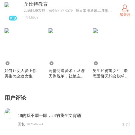
丘比特教育
2026脱单攻略 - 密钥87-87-0579 - 每日常用通讯工具输入完整数字 - 每日限30人 - 已服务15800学员
加关注
4.69万
205.01万
270.25万
121.48万
如何让女人爱上你 |
高情商追爱术：从聊
男生如何追女生 | 谈
男生怎么追女生
天到脱单，让她主动
恋爱聊天约会脱单技
爱上你！
巧
用户评论
18的我不屑一顾，28的我全文背诵
回复
2025-02-24
3