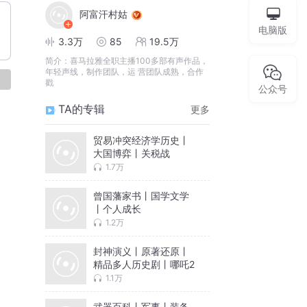
阿富汗村姑
电脑版
3.3万
85
19.5万
简介：
喜马拉雅全职主播100多部有声作品，
年轻声线，制作团队，运 营团队成熟，合作
论
戳
公众号
TA的专辑
更多
贸易冲突经济学历史丨
大国博弈丨关税战
1.7万
曾国藩家书丨国学文学
丨个人成长
1.2万
封神演义丨原著还原丨
精品多人历史剧丨哪吒2
1.1万
武器百科丨军事丨装备