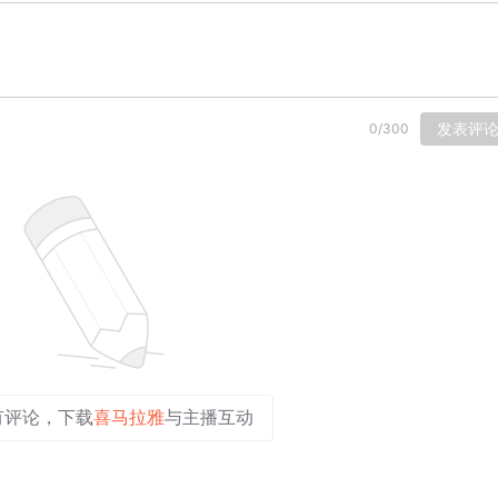
发表评
0
/
300
有评论，下载
喜马拉雅
与主播互动