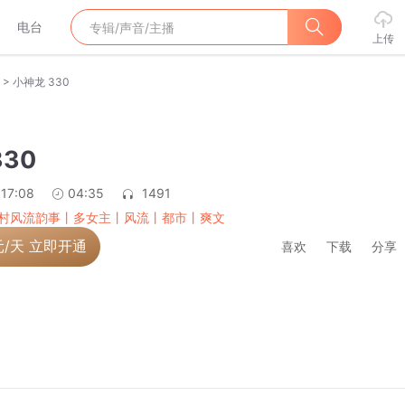
电台
上传
>
小神龙 330
30
:17:08
04:35
1491
村风流韵事丨多女主丨风流丨都市丨爽文
元/天 立即开通
喜欢
下载
分享