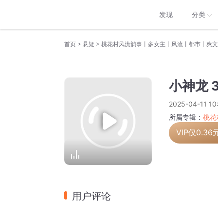
发现
分类
>
>
首页
悬疑
桃花村风流韵事丨多女主丨风流丨都市丨爽文
小神龙 3
2025-04-11 10
所属专辑：
桃花
VIP仅
0.36
用户评论