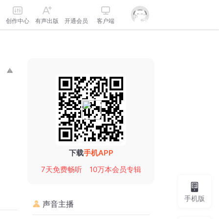
创作中心
有声出版
开通会员
客户端
下载
手机APP
7天免费畅听
10万本会员专辑
手机版
声音主播