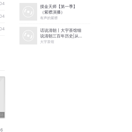
04
摸金天师【第一季】
（紫襟演播）
04
有声的紫襟
04
话说清朝丨大宇茶馆细
说清朝三百年历史|从努
尔哈赤到末代皇帝溥仪|
大宇茶馆
康熙雍正乾隆
68
36