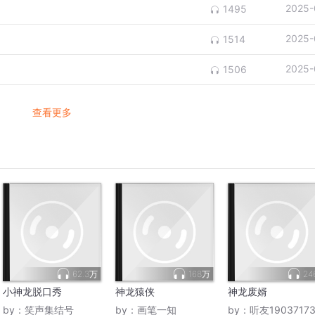
2025-
1495
2025-
1514
2025-
1506
查看更多
62.3万
168万
24
小神龙脱口秀
神龙猿侠
神龙废婿
by：
笑声集结号
by：
画笔一知
by：
听友1903717