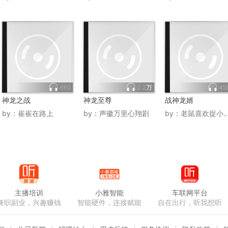
660
2.2万
45
神龙之战
神龙至尊
战神龙婿
by：
崔崔在路上
by：
声徽万里心翔剧
by：
老鼠喜欢捉小花猫
主播培训
小雅智能
车联网平台
兼职副业，兴趣赚钱
智能硬件，连接赋能
自在出行，听我想听