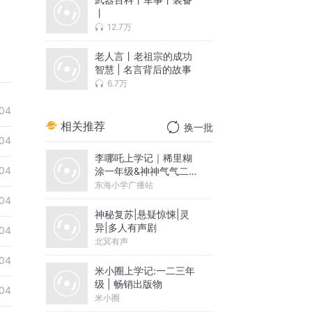
丨
12.7万
老人言丨老祖宗的成功
智慧 | 名言背后的故事
6.7万
04
相关推荐
换一批
04
李哪吒上学记｜稀里糊
04
涂一年级&神神气气二年
级
东海小学广播站
04
神秘复苏|悬疑惊悚|灵
异|多人有声剧
04
北冥有声
04
米小圈上学记:一二三年
级 | 畅销出版物
04
米小圈