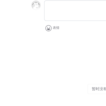
表情
暂时没