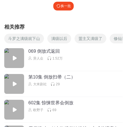
换一批
相关推荐
斗罗之满级就下山
满级以后
盟主又满级了
修仙满
069 倒放式返回
异人众
1.52万
第10集 倒放扫帚（二）
大米剧社
29
602集 惊悚世界会倒放
欧野子
69