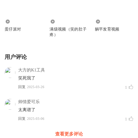
151.28万
5109
165.17万
蛋仔派对
满级视频（笑的肚子
躺平发育视频
疼）
用户评论
大方的K1工具
笑死我了
回复
2025-03-26
1
帅情爱可乐
太离谱了
回复
2025-03-06
1
查看更多评论