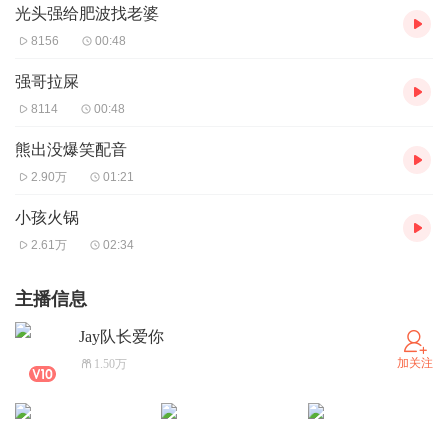
光头强给肥波找老婆
8156
00:48
强哥拉屎
8114
00:48
熊出没爆笑配音
2.90万
01:21
小孩火锅
2.61万
02:34
主播信息
Jay队长爱你
加关注
1.50万