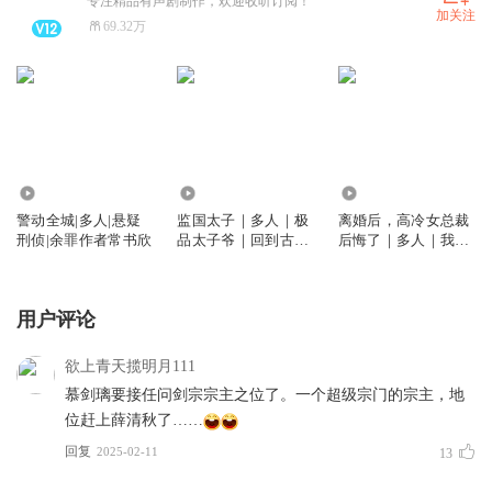
专注精品有声剧制作，欢迎收听订阅！
加关注
69.32万
66.43万
2.01亿
1.18亿
警动全城|多人|悬疑
监国太子｜多人｜极
离婚后，高冷女总裁
刑侦|余罪作者常书欣
品太子爷｜回到古代
后悔了｜多人｜我的
当太子李辰
冰山女总裁
用户评论
欲上青天揽明月111
慕剑璃要接任问剑宗宗主之位了。一个超级宗门的宗主，地
位赶上薛清秋了……
回复
2025-02-11
13