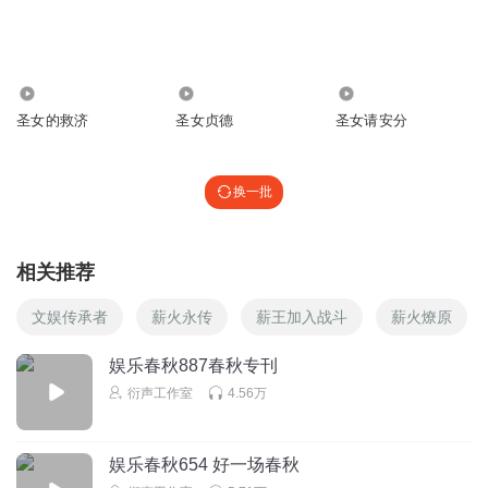
夏子哥
木无涯死了得了。我听的蛋疼。作为一个宗主一点事不管你
想归想，但你做了吗？这些长老也是好说话，要是我一巴掌
5890
4114
6036
拍死得了。
圣女的救济
圣女贞德
圣女请安分
回复
2026-04-03
2
换一批
听友579683850
令无牙纯猪
回复
2025-11-27
0
相关推荐
雷军听书客
文娱传承者
薪火永传
薪王加入战斗
薪火燎原
别存了
娱乐春秋887春秋专刊
回复
2025-05-23
0
衍声工作室
4.56万
海之蓝_gl
精彩绝伦！
娱乐春秋654 好一场春秋
回复
2025-02-11
0