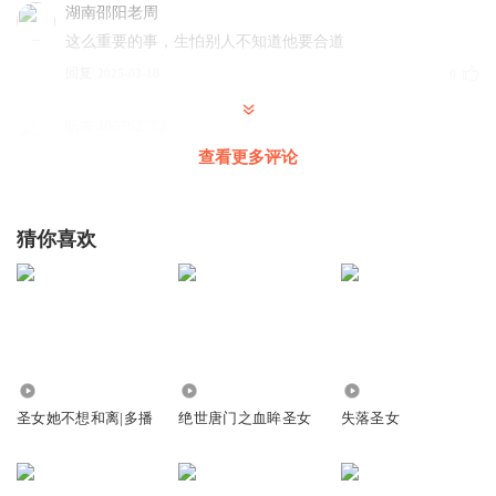
湖南邵阳老周
这么重要的事，生怕别人不知道他要合道
回复
2025-03-18
9
听友406762752
山芋烫手了才知道丢给徒弟，你死不死啊
查看更多评论
回复
2026-01-13
6
猜你喜欢
旧人空空
别胶带了，我这有好几个，给你们
回复
2025-11-28
3
睡前听书人hh
存了一个月才200集
14.93万
2880
3.99万
回复
2025-03-15
0
圣女她不想和离|多播
绝世唐门之血眸圣女
失落圣女
孤寡青蛙丶
回复 @
睡前听书人hh
:
你去看看别的一个月90集在说话