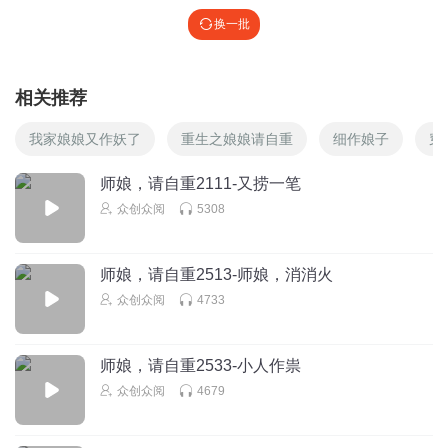
换一批
相关推荐
我家娘娘又作妖了
重生之娘娘请自重
细作娘子
穿
师娘，请自重2111-又捞一笔
众创众阅
5308
师娘，请自重2513-师娘，消消火
众创众阅
4733
师娘，请自重2533-小人作祟
众创众阅
4679