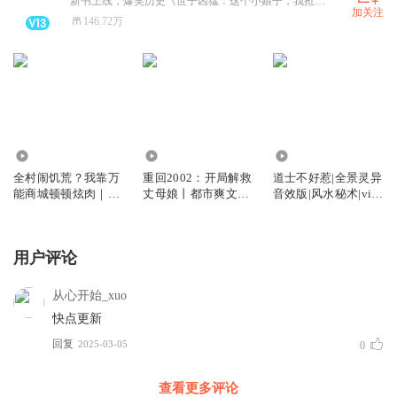
新书上线，爆笑历史《世子凶猛：这个小娘子，我抢定了》、悬疑灵异《僵尸先生从白僵开始崛起》、《让你代管特长班，怎么全成学霸了》校园群像、 《让你代管废材班，怎么成武神殿了》番茄爆书、 《邪王追妻：神医狂妃有点野》、全网破亿点击《谢家的短命鬼长命百岁了》已上架，快来点击收听，关注众创众阅，更多精彩好书等你来听~
加关注
146.72万
3.12万
139.56万
723.41万
全村闹饥荒？我靠万
重回2002：开局解救
道士不好惹|全景灵异
能商城顿顿炫肉｜穿
丈母娘丨都市爽文丨
音效版|风水秘术|vip
越搞笑｜种田
女神
免费
用户评论
从心开始_xuo
快点更新
回复
2025-03-05
0
查看更多评论