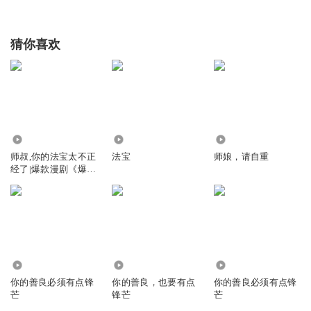
猜你喜欢
1.00亿
2324
12.80万
师叔,你的法宝太不正
法宝
师娘，请自重
经了|爆款漫剧《爆笑
修仙：师叔的法宝有
点怪》原著|安燃穿越
爆笑修仙|法宝不正经
VIP免费有声小说
606
8055
8445
你的善良必须有点锋
你的善良，也要有点
你的善良必须有点锋
芒
锋芒
芒