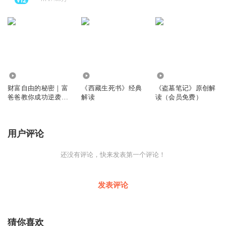
157.04万
75.53万
240.10万
财富自由的秘密｜富
《西藏生死书》经典
《盗墓笔记》原创解
爸爸教你成功逆袭｜
解读
读（会员免费）
从0到1创业
用户评论
还没有评论，快来发表第一个评论！
发表评论
猜你喜欢