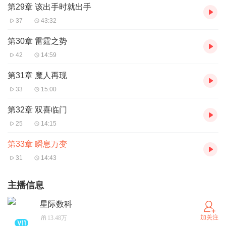
第29章 该出手时就出手
37
43:32
第30章 雷霆之势
42
14:59
第31章 魔人再现
33
15:00
第32章 双喜临门
25
14:15
第33章 瞬息万变
31
14:43
主播信息
星际数科
加关注
13.48万