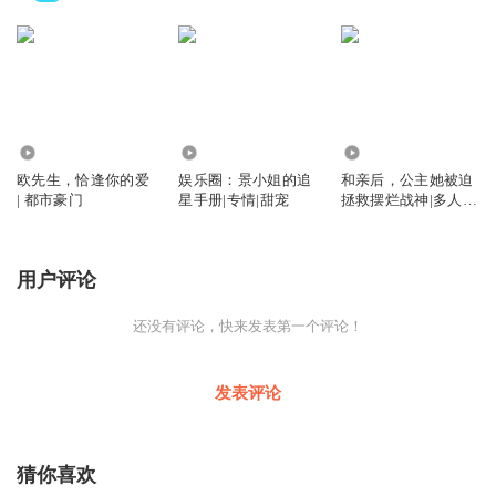
3864
4123
1.70万
欧先生，恰逢你的爱
娱乐圈：景小姐的追
和亲后，公主她被迫
| 都市豪门
星手册|专情|甜宠
拯救摆烂战神|多人精
品|穿越架空
用户评论
还没有评论，快来发表第一个评论！
发表评论
猜你喜欢