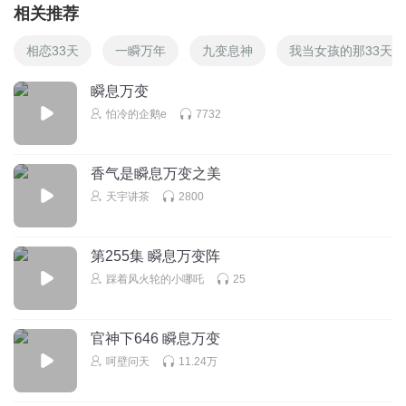
相关推荐
相恋33天
一瞬万年
九变息神
我当女孩的那33天
瞬息万变
怕冷的企鹅e
7732
香气是瞬息万变之美
天宇讲茶
2800
第255集 瞬息万变阵
踩着风火轮的小哪吒
25
官神下646 瞬息万变
呵壁问天
11.24万