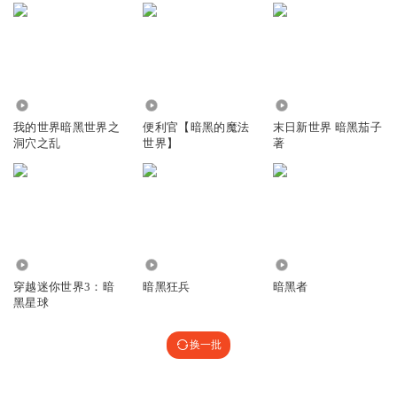
934
2298
7582
我的世界暗黑世界之
便利官【暗黑的魔法
末日新世界 暗黑茄子
洞穴之乱
世界】
著
238
2.27万
16.97万
穿越迷你世界3：暗
暗黑狂兵
暗黑者
黑星球
换一批