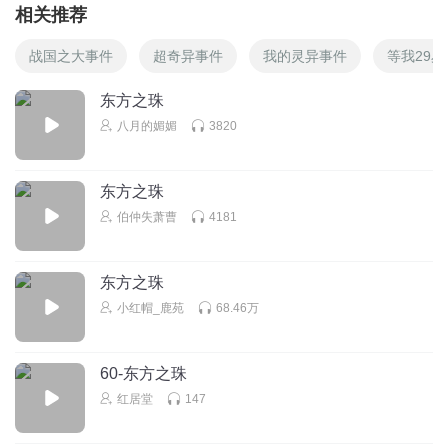
相关推荐
战国之大事件
超奇异事件
我的灵异事件
等我29岁
东方之珠
八月的媚媚
3820
东方之珠
伯仲失萧曹
4181
东方之珠
小红帽_鹿苑
68.46万
60-东方之珠
红居堂
147