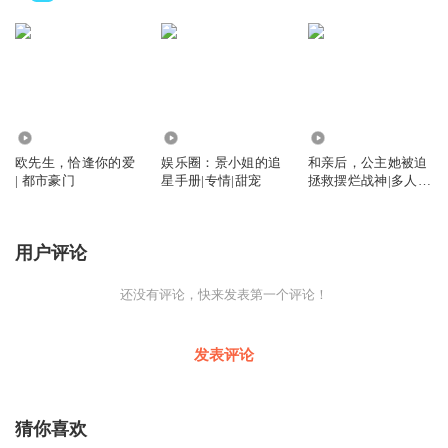
3864
4123
1.70万
欧先生，恰逢你的爱
娱乐圈：景小姐的追
和亲后，公主她被迫
| 都市豪门
星手册|专情|甜宠
拯救摆烂战神|多人精
品|穿越架空
用户评论
还没有评论，快来发表第一个评论！
发表评论
猜你喜欢