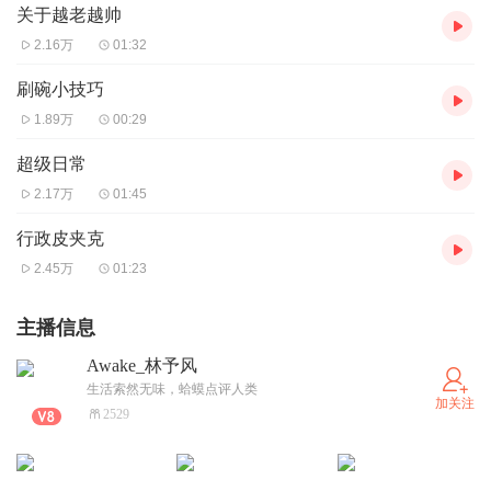
关于越老越帅
2.16万
01:32
刷碗小技巧
1.89万
00:29
超级日常
2.17万
01:45
行政皮夹克
2.45万
01:23
主播信息
Awake_林予风
生活索然无味，蛤蟆点评人类
加关注
2529