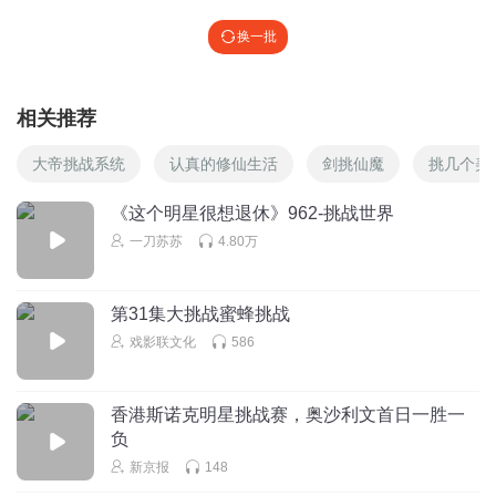
换一批
相关推荐
大帝挑战系统
认真的修仙生活
剑挑仙魔
挑几个美
《这个明星很想退休》962-挑战世界
一刀苏苏
4.80万
第31集大挑战蜜蜂挑战
戏影联文化
586
香港斯诺克明星挑战赛，奥沙利文首日一胜一
负
新京报
148