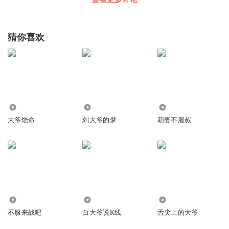
猜你喜欢
6516
7532
2.55万
大爷饶命
刘大爷的梦
萌妻不服叔
168.01万
7.77万
151
不服来战吧
白大爷说K线
舌尖上的大爷