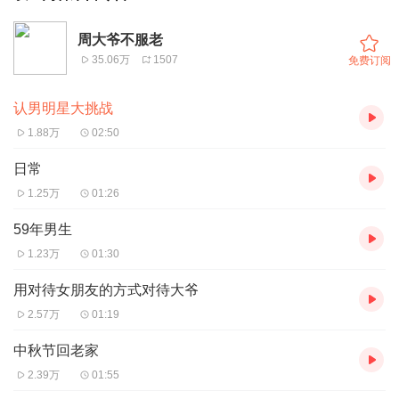
周大爷不服老
35.06万
1507
免费订阅
认男明星大挑战
1.88万
02:50
日常
1.25万
01:26
59年男生
1.23万
01:30
用对待女朋友的方式对待大爷
2.57万
01:19
中秋节回老家
2.39万
01:55