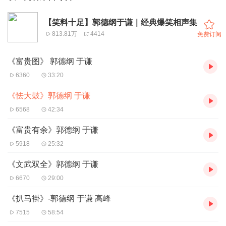
【笑料十足】郭德纲于谦｜经典爆笑相声集
813.81万
4414
免费订阅
《富贵图》 郭德纲 于谦
6360
33:20
《怯大鼓》郭德纲 于谦
6568
42:34
《富贵有余》郭德纲 于谦
5918
25:32
《文武双全》郭德纲 于谦
6670
29:00
《扒马褂》-郭德纲 于谦 高峰
7515
58:54