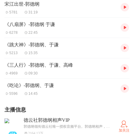
宋江出世-郭德纲
5781
31:19
《八扇屏》-郭德纲 于谦
6278
22:45
《跳大神》-郭德纲、于谦
5213
15:35
《三人行》-郭德纲、于谦、高峰
4969
09:30
《吃论》-郭德纲、于谦
5596
14:45
主播信息
德云社郭德纲相声VIP
郭德纲领衔德云社唯一授权音频平台。郭德纲相声，包括其著名的君臣斗、马寿出世、宋金刚押宝、解学士等。
加关注
2164.13万