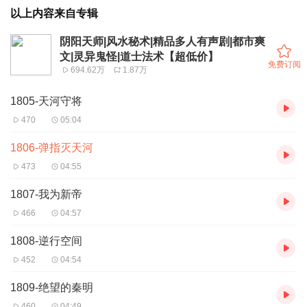
以上内容来自专辑
阴阳天师|风水秘术|精品多人有声剧|都市爽
文|灵异鬼怪|道士法术【超低价】
免费订阅
694.62万
1.87万
1805-天河守将
470
05:04
1806-弹指灭天河
473
04:55
1807-我为新帝
466
04:57
1808-逆行空间
452
04:54
1809-绝望的秦明
460
04:49