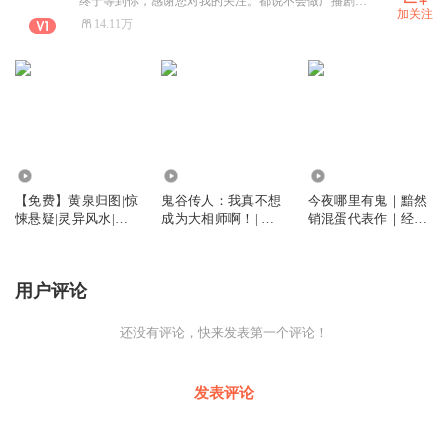
终于等到你，感谢您对我的关注。都说不会做广播剧的后期的制作人不是一个好的声优。 全能系主播。攀登29期，后期7期，AIGC2期，有声制作人1期，广播剧1期，AI短视频4期毕业生。 AI写作10期12期官方辅导官，AI写作旗舰3期官方点评官。喜欢要从一而终，之后的日子请多关照。 合作请+V 。爱你无止境
加关注
14.11万
2.69万
6824
5.52万
【免费】黄泉归图|惊
鬼谷传人：我真不想
今夜哪里有鬼｜黯然
悚悬疑|灵异风水|盗
成为大相师啊！| 相
销混蛋代表作｜经典
墓探秘|精品多人有声
术风水| 都市爽文| 灵
灵异神作｜双男主｜
剧
异玄学| 因果反转
精品多人有声剧
用户评论
还没有评论，快来发表第一个评论！
发表评论