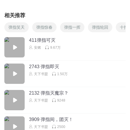
相关推荐
弹指笑天
弹指惊春
弹指一挥
弹指轮回
十指
411弹指可灭
安燃
9.67万
2743 弹指即灭
天下书盟
1.50万
2132 弹指灭魔宗？
天下书盟
9248
3909 弹指间，团灭！
天下书盟
2500