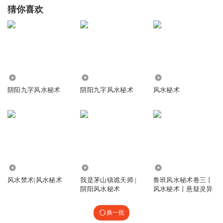
猜你喜欢
5443
58.17万
62.92万
阴阳九字风水秘术
阴阳九字风水秘术
风水秘术
3.59万
1428.42万
1.97万
风水禁术|风水秘术
我是茅山镇诡天师 |
鲁班风水秘术卷三丨
阴阳风水秘术
风水秘术丨悬疑灵异
换一批