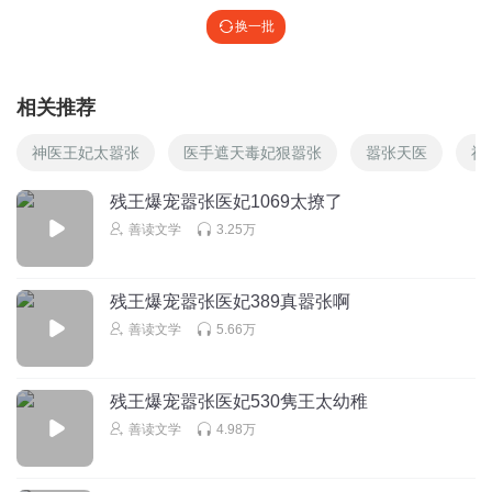
换一批
相关推荐
神医王妃太嚣张
医手遮天毒妃狠嚣张
嚣张天医
神
残王爆宠嚣张医妃1069太撩了
善读文学
3.25万
残王爆宠嚣张医妃389真嚣张啊
善读文学
5.66万
残王爆宠嚣张医妃530隽王太幼稚
善读文学
4.98万