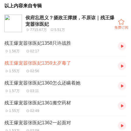
以上内容来自专辑
侯府忘恩义？摄政王撑腰，不原谅｜残王爆
宠嚣张医妃
免费订阅
7715.67万
5.51万
残王爆宠嚣张医妃1358只许战胜
1.56万
02:17
残王爆宠嚣张医妃1359太歹毒了
1.55万
02:56
残王爆宠嚣张医妃1360怎么还瞒着她
1.57万
03:11
残王爆宠嚣张医妃1361搬空药材
1.55万
02:49
残王爆宠嚣张医妃1362一起面对
1.53万
02:09