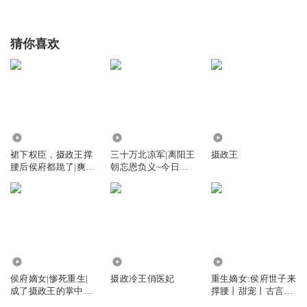
猜你喜欢
9.40万
3.77万
41.19万
裙下权臣，摄政王撑
三十万北凉军|离阳王
摄政王
腰后侯府都跪了|爽文
朝忘恩负义~今日我
女强复仇虐渣
反了
284.03万
1.17万
3.09万
侯府嫡女|惨死重生|
摄政冷王俏医妃
重生嫡女:侯府世子来
成了摄政王的掌中宝
撑腰丨甜宠丨古言丨
【精品多播】
虐渣丨宅斗