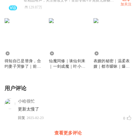
听精品有声，关注善读文学！全部专辑VIP免费无限畅听！
加关注
129.87万
7581.87万
1.04亿
379.86万
得知自己是替身，合
仙魔同修｜诛仙剑来
表嫂的秘密｜温柔表
约妻子哭惨了｜前妻
｜一剑成魔｜叶小川
嫂｜都市暧昧｜爆款
高攀不起的神
｜爆笑仙侠修炼
爽文
用户评论
小哈很忙
更新太慢了
回复
2025-02-23
0
查看更多评论